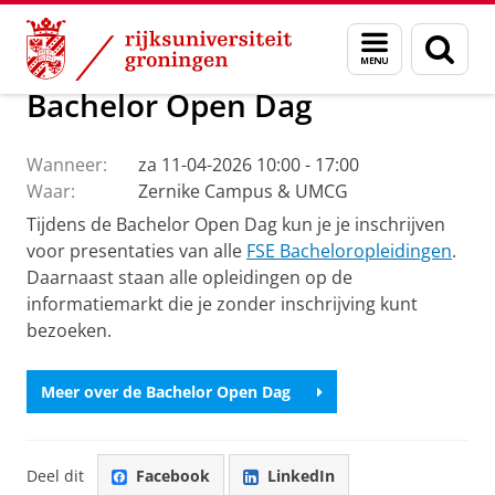
Skip
Skip
Studeren aan de Faculty of Science and Engi
Menu
Zoek
to
to
en
Content
Navigation
zoeken
Bachelor Open Dag
Wanneer:
za 11-04-2026 10:00 - 17:00
Waar:
Zernike Campus & UMCG
Tijdens de Bachelor Open Dag kun je je inschrijven
voor presentaties van alle
FSE Bacheloropleidingen
.
Daarnaast staan alle opleidingen op de
informatiemarkt die je zonder inschrijving kunt
bezoeken.
Meer over de Bachelor Open Dag
Deel dit
Facebook
LinkedIn