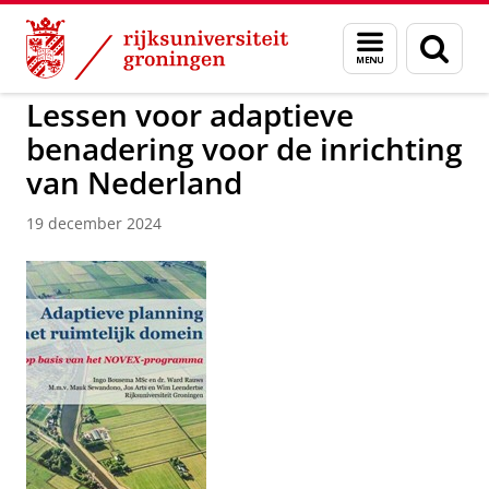
Skip
Skip
to
to
Over ons
Faculteit Ruimtelijke Wetenschappen
Menu
Zoek
Content
Navigation
en
zoeken
Lessen voor adaptieve
benadering voor de inrichting
van Nederland
19 december 2024