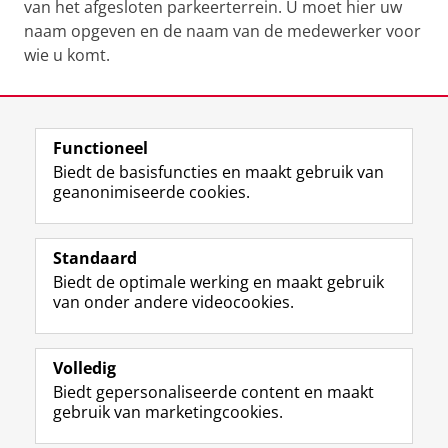
van het afgesloten parkeerterrein. U moet hier uw
naam opgeven en de naam van de medewerker voor
wie u komt.
Laatst gewijzigd:
30 januari 2026 13:18
Functioneel
View this page in:
English
Biedt de basisfuncties en maakt gebruik van
geanonimiseerde cookies.
F
L
R
I
Y
Volg de RUG
a
i
S
n
o
Standaard
c
n
S
s
u
Biedt de optimale werking en maakt gebruik
e
k
-
t
T
Studiekiezers
van onder andere videocookies.
b
e
f
a
u
Maatschappij/bedrijven
o
d
e
g
b
o
I
e
r
e
Alumni
k
n
d
a
-
Volledig
p
-
R
m
k
Biedt gepersonaliseerde content en maakt
Over ons
a
p
i
-
a
gebruik van marketingcookies.
g
a
j
a
n
i
g
k
c
a