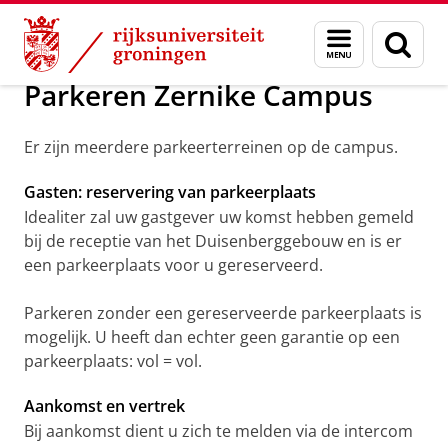
Skip
Skip
Over ons
Over ons
Menu
Zoek
to
to
en
Content
Navigation
zoeken
Parkeren Zernike Campus
Er zijn meerdere parkeerterreinen op de campus.
Gasten: reservering van parkeerplaats
Idealiter zal uw gastgever uw komst hebben gemeld
bij de receptie van het Duisenberggebouw en is er
een parkeerplaats voor u gereserveerd.
Parkeren zonder een gereserveerde parkeerplaats is
mogelijk. U heeft dan echter geen garantie op een
parkeerplaats: vol = vol.
Aankomst en vertrek
Bij aankomst dient u zich te melden via de intercom