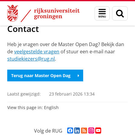
Skip
Skip
Onderwijs
Master
Master Open Dag
Menu
Zoek
to
to
en
Content
Navigation
zoeken
Contact
Heb je vragen over de Master Open Dag? Bekijk dan
de
veelgestelde vragen
of stuur een e-mail naar
studiekiezers@rug.nl
.
Terug naar Master Open Dag
Laatst gewijzigd:
23 februari 2026 13:34
View this page in:
English
F
L
R
I
Y
Volg de RUG