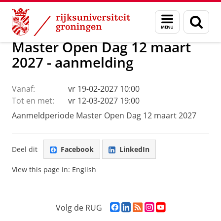
Skip
Skip
Onderwijs
Master
Master Open Dag
Menu
Zoek
to
to
en
Content
Navigation
zoeken
Master Open Dag 12 maart
2027 - aanmelding
Vanaf:
vr 19-02-2027 10:00
Tot en met:
vr 12-03-2027 19:00
Aanmeldperiode Master Open Dag 12 maart 2027
Deel dit
Facebook
LinkedIn
View this page in:
English
F
L
R
I
Y
Volg de RUG
a
i
S
n
o