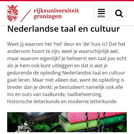
Skip
Skip
Onderwijs
Bachelor
Webklassen
Menu
Zoek
to
to
en
Content
Navigation
zoeken
Nederlandse taal en cultuur
Weet jij waarom het ‘het’ deur en ‘de’ huis is? Dat het
andersom hoort te zijn, weet je waarschijnlijk wel,
maar waarom eigenlijk? Je beheerst een taal pas echt
als je hem ook kunt uitleggen en dat is wat je
gedurende de opleiding Nederlandse taal en cultuur
gaat leren. Maar niet alleen dat, want de opleiding is
breder dan je denkt: je bestudeert namelijk ook alle
ins en outs van taalkunde, taalbeheersing,
historische letterkunde en moderne letterkunde.