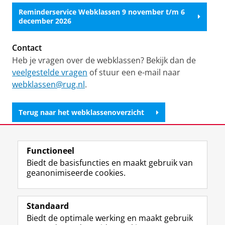
Reminderservice Webklassen 9 november t/m 6
december 2026
Contact
Heb je vragen over de webklassen? Bekijk dan de
veelgestelde vragen
of stuur een e-mail naar
webklassen@rug.nl
.
Terug naar het webklassenoverzicht
Laatst gewijzigd:
27 mei 2026 17:23
Functioneel
Biedt de basisfuncties en maakt gebruik van
geanonimiseerde cookies.
F
L
R
I
Y
Volg de RUG
a
i
S
n
o
Standaard
c
n
S
s
u
Biedt de optimale werking en maakt gebruik
e
k
-
t
T
Studiekiezers