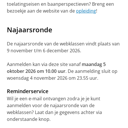
toelatingseisen en baanperspectieven? Breng een
bezoekje aan de website van de
opleiding
!
Welmoed vertelt over de webklas Nederlandse Taal en
Cultuur
Pas uw cookie instellingen aan
om deze
video te zien
Najaarsronde
De najaarsronde van de webklassen vindt plaats van
9 november t/m 6 december 2026.
Aanmelden kan via deze site vanaf
maandag 5
oktober 2026 om 10.00 uur
. De aanmelding sluit op
woensdag 4 november 2026 om 23.55 uur.
Reminderservice
Wil je een e-mail ontvangen zodra je je kunt
aanmelden voor de najaarsronde van de
webklassen? Laat dan je gegevens achter via
onderstaande knop.