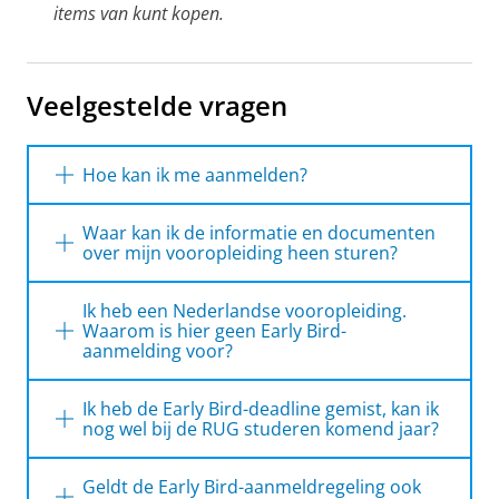
items van kunt kopen.
Veelgestelde vragen
Hoe kan ik me aanmelden?
Je kunt je aanmelden via Studielink. Op onze
Waar kan ik de informatie en documenten
website kun je
meer informatie over het
over mijn vooropleiding heen sturen?
aanmelden
vinden.
Nadat je je hebt aangemeld via Studielink, krijg
Ik heb een Nederlandse vooropleiding.
je een e-mail met je studentnummer en
Waarom is hier geen Early Bird-
instructies voor het voltooien van je
aanmelding voor?
aanmelding in de Progress Portal. Meer
De informatie over reguliere Nederlandse
weten?
Kijk dan op onze website.
Ik heb de Early Bird-deadline gemist, kan ik
vooropleidingen krijgen we meestal
nog wel bij de RUG studeren komend jaar?
automatisch via DUO door. We weten daarom
Ja, dat kan zeker. Zorg er wel voor dat je
meestal vrij snel of je met jouw vooropleiding
Geldt de Early Bird-aanmeldregeling ook