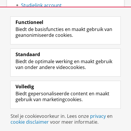
Studielink account
FAQ inschrijven en collegegeld
Functioneel
Biedt de basisfuncties en maakt gebruik van
geanonimiseerde cookies.
F
L
R
I
Y
Volg de RUG
a
i
S
n
o
Standaard
c
n
S
s
u
Biedt de optimale werking en maakt gebruik
e
k
-
t
T
Studiekiezers
van onder andere videocookies.
b
e
f
a
u
Maatschappij/bedrijven
o
d
e
g
b
o
I
e
r
e
Alumni
k
n
d
a
-
Volledig
p
-
R
m
k
Biedt gepersonaliseerde content en maakt
Over ons
a
p
i
-
a
gebruik van marketingcookies.
g
a
j
a
n
i
g
k
c
a
Disclaimer & Copyright
Privacy
Cookies
n
i
s
c
a
Stel je cookievoorkeur in. Lees onze
privacy
en
Inloggen
a
n
u
o
l
cookie disclaimer
voor meer informatie.
R
a
n
u
R