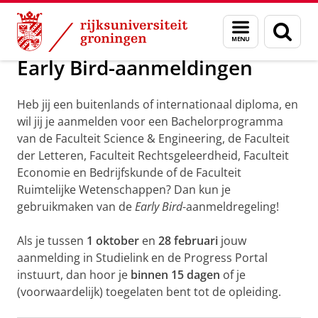
Skip
Skip
Niet-Nederlandse vooropleiding
Menu
Zoek
to
to
en
Content
Navigation
zoeken
Early Bird-aanmeldingen
Heb jij een buitenlands of internationaal diploma, en
wil jij je aanmelden voor een Bachelorprogramma
van de Faculteit Science & Engineering, de Faculteit
der Letteren, Faculteit Rechtsgeleerdheid, Faculteit
Economie en Bedrijfskunde of de Faculteit
Ruimtelijke Wetenschappen? Dan kun je
gebruikmaken van de
Early Bird
-aanmeldregeling!
Als je tussen
1 oktober
en
28 februari
jouw
aanmelding in Studielink en de Progress Portal
instuurt, dan hoor je
binnen 15 dagen
of je
(voorwaardelijk) toegelaten bent tot de opleiding.