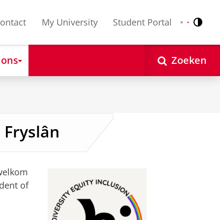
ontact
My University
Student Portal
Contr
Nederlands
English
 ons
Zoeken
 Fryslân
 welkom
dent of