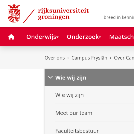
Skip
Skip
to
to
Content
Navigation
breed in kenni
Home
Onderwijs
Onderzoek
Maatsch
Over ons
Campus Fryslân
Over Ca
Wie wij zijn
Wie wij zijn
Meet our team
Faculteitsbestuur