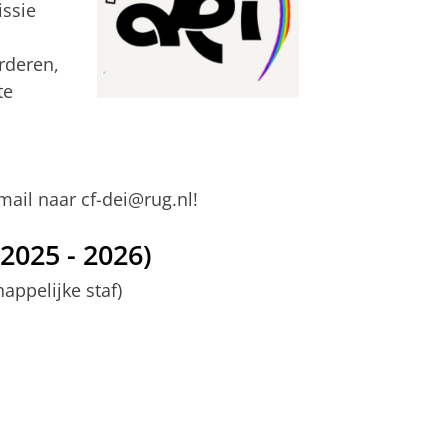
issie
rderen,
te
mail naar cf-dei@rug.nl!
2025 - 2026)
appelijke staf)