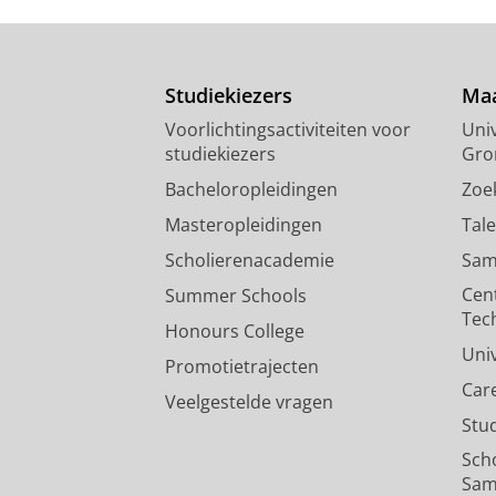
Studiekiezers
Maa
Voorlichtingsactiviteiten voor
Univ
studiekiezers
Gro
Bacheloropleidingen
Zoe
Masteropleidingen
Tal
Scholierenacademie
Sam
Cen
Summer Schools
Tec
Honours College
Uni
Promotietrajecten
Car
Veelgestelde vragen
Stu
Sch
Sam