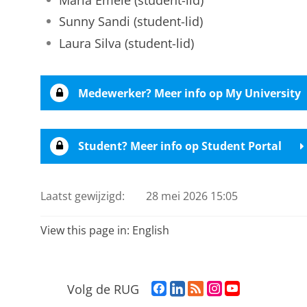
Sunny Sandi (student-lid)
Laura Silva (student-lid)
Medewerker? Meer info op My University
Student? Meer info op Student Portal
Laatst gewijzigd:
28 mei 2026 15:05
View this page in:
English
F
L
R
I
Y
Volg de RUG
a
i
S
n
o