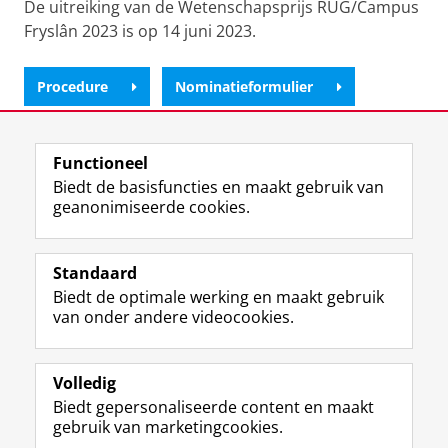
De uitreiking van de Wetenschapsprijs RUG/Campus
Fryslân 2023 is op 14 juni 2023.
Procedure
Nominatieformulier
Laatst gewijzigd:
07 december 2022 13:49
Functioneel
Biedt de basisfuncties en maakt gebruik van
geanonimiseerde cookies.
F
L
R
I
Y
Volg de RUG
a
i
S
n
o
Standaard
c
n
S
s
u
Biedt de optimale werking en maakt gebruik
e
k
-
t
T
Studiekiezers
van onder andere videocookies.
b
e
f
a
u
Maatschappij/bedrijven
o
d
e
g
b
o
I
e
r
e
Alumni
k
n
d
a
-
Volledig
p
-
R
m
k
Biedt gepersonaliseerde content en maakt
Over ons
a
p
i
-
a
gebruik van marketingcookies.
g
a
j
a
n