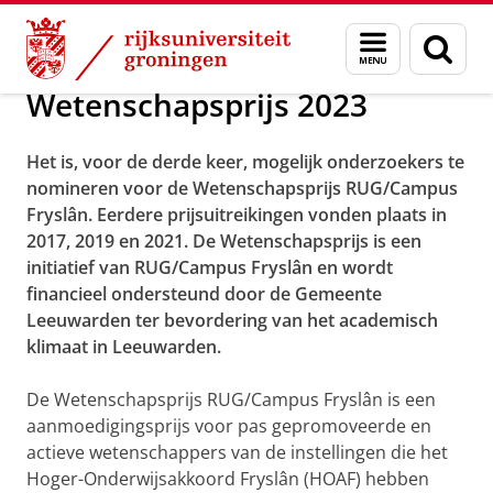
Skip
Skip
Over ons
Campus Fryslân
Over Campus Fryslân
Menu
Zoek
to
to
en
Content
Navigation
zoeken
Wetenschapsprijs 2023
Het is, voor de derde keer, mogelijk onderzoekers te
nomineren voor de Wetenschapsprijs RUG/Campus
Fryslân. Eerdere prijsuitreikingen vonden plaats in
2017, 2019 en 2021. De Wetenschapsprijs is een
initiatief van RUG/Campus Fryslân en wordt
financieel ondersteund door de Gemeente
Leeuwarden ter bevordering van het academisch
klimaat in Leeuwarden.
De Wetenschapsprijs RUG/Campus Fryslân is een
aanmoedigingsprijs voor pas gepromoveerde en
actieve wetenschappers van de instellingen die het
Hoger-Onderwijsakkoord Fryslân (HOAF) hebben