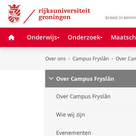
Skip
Skip
to
to
Content
Navigation
breed in kenni
Home
Onderwijs
Onderzoek
Maatsch
Over ons
Campus Fryslân
Over Ca
Over Campus Fryslân
Over Campus Fryslân
Wie wij zijn
Evenementen