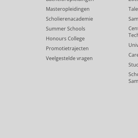
Masteropleidingen
Tal
Scholierenacademie
Sam
Cen
Summer Schools
Tec
Honours College
Uni
Promotietrajecten
Car
Veelgestelde vragen
Stu
Sch
Sam