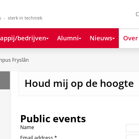
C
s - sterk in techniek
appij/bedrijven
Alumni
Nieuws
Over
mpus Fryslân
Houd mij op de hoogte