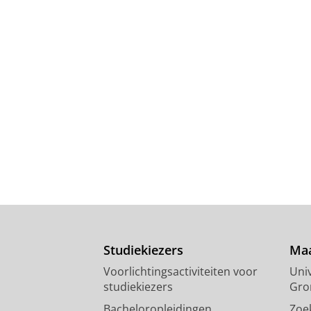
Studiekiezers
Maa
Voorlichtingsactiviteiten voor
Univ
studiekiezers
Gro
Bacheloropleidingen
Zoe