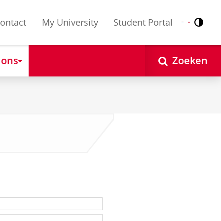
ontact
My University
Student Portal
Contr
Nederlands
English
 ons
Zoeken