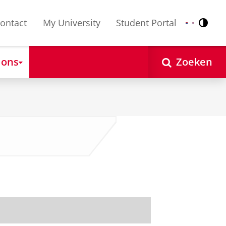
ontact
My University
Student Portal
Contr
Nederlands
English
 ons
Zoeken