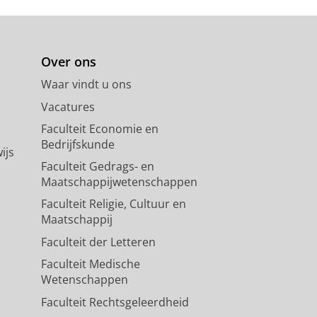
ingen.
.
De aansturing van de uitvoering:
sterie van Binnenlandse Zaken
Over ons
Waar vindt u ons
ay).
De Tweede Kamer in kaart
.
Vacatures
Faculteit Economie en
G., van Ommeren, F. J., Groen, L.
Bedrijfskunde
cedure anno 2022: Klaar voor de
ijs
Faculteit Gedrags- en
Maatschappijwetenschappen
nk' rond burgerparticipatie:
Faculteit Religie, Cultuur en
nieuwing
.
Tijdschrift voor Sociale
Maatschappij
aagstukken.nl/(...)urlijke-
Faculteit der Letteren
Faculteit Medische
Wetenschappen
h and Security Understanding a
. Tüysüzoglu (Eds.),
Security
Faculteit Rechtsgeleerdheid
exington Books.