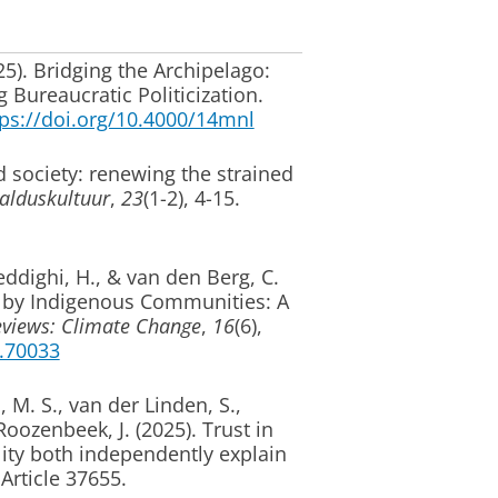
25).
Bridging the Archipelago:
 Bureaucratic Politicization
.
tps://doi.org/10.4000/14mnl
d society: renewing the strained
alduskultuur
,
23
(1-2), 4-15.
eddighi, H.
, & van den Berg, C.
k by Indigenous Communities: A
Reviews: Climate Change
,
16
(6),
c.70033
 M. S., van der Linden, S.,
& Roozenbeek, J. (2025).
Trust in
lity both independently explain
, Article 37655.