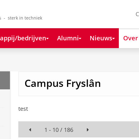
C
s - sterk in techniek
appij/bedrijven
Alumni
Nieuws
Over
Campus Fryslân
test
1 - 10 / 186