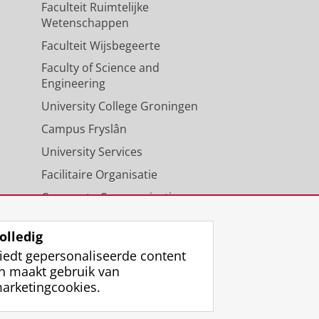
Faculteit Ruimtelijke
Wetenschappen
, & Giegerich, T. (Eds.) (2023).
Faculteit Wijsbegeerte
 Innovative Strategies to Address
Union and its Neighbours in a
Faculty of Science and
//doi.org/(...)07/978-3-031-40801-
Engineering
University College Groningen
.
, & de Wolff, C.
Campus Fryslân
(2023).
Naar
or de governance van het
University Services
ersiteit Groningen/Campus
Facilitaire Organisatie
Corporate Communicatie
eal-types and images: Advisers
Agenda
. Shaw (Ed.),
Handbook on
olledig
 (Elgar Handbooks in Public
iedt gepersonaliseerde content
lgar Publishing.
n maakt gebruik van
arketingcookies.
er, R.
(2023).
The Dutch