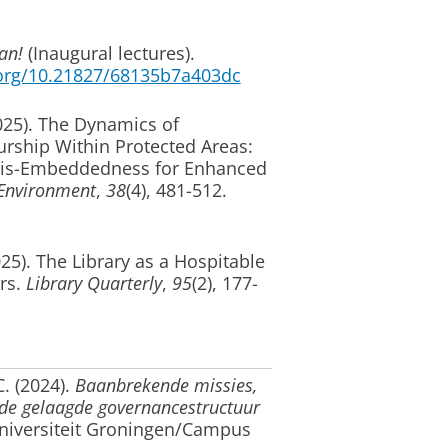
an!
(Inaugural lectures).
.org/10.21827/68135b7a403dc
025).
The Dynamics of
ship Within Protected Areas:
 Dis-Embeddedness for Enhanced
 Environment
,
38
(4), 481-512.
25).
The Library as a Hospitable
rs
.
Library Quarterly
,
95
(2), 177-
C.
(2024).
Baanbrekende missies,
 de gelaagde governancestructuur
universiteit Groningen/Campus