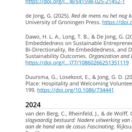
https://doi.org/(...)8/s41598-025-21452-1
de Jong, G.
(2025).
Red de mens nu het nog k
University of Groningen Press.
https://doi
Dawo, H. L. A.
, Long, T. B.
, & De Jong, G.
(2
Embeddedness on Sustainable Entrepreneur
Bi-Directionality, Re-Embeddedness, and
Sustainability Outcomes
.
Organization and
https://doi.org/(...)77/10860266251351119
Duursma, G., Losekoot, E.
, & Jong, G. D.
(20
Place: Hospitality and Welcoming Voluntee
199.
https://doi.org/10.1086/734441
2024
van den Berg, C.
, Rheinfeld, J.
, & de Wolff, 
slagvaardig bestuurd: Nadere uitwerking van
aan de hand van de casus Fascinating
. Rijks