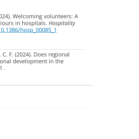
024).
Welcoming volunteers: A
ours in hospitals
.
Hospitality
/10.1386/hosp_00085_1
 C. F.
(2024).
Does regional
gional development in the
1 .
t, R.
, & van den Berg, C.
(2024).
d hazards: A protocol for a
2514.
.
, & de Wolff, C.
(2023).
Aan het
en voor het NPG binnen de