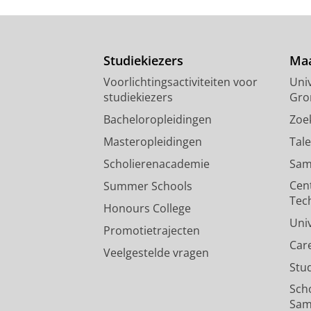
Studiekiezers
Maa
Voorlichtingsactiviteiten voor
Univ
studiekiezers
Gro
Bacheloropleidingen
Zoe
Masteropleidingen
Tal
Scholierenacademie
Sam
Cen
Summer Schools
Tec
Honours College
Uni
Promotietrajecten
Car
Veelgestelde vragen
Stu
Sch
Sam