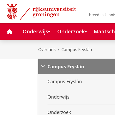
Skip
Skip
to
to
Content
Navigation
breed in kenni
Home
Onderwijs
Onderzoek
Maatsch
Over ons
Campus Fryslân
Campus Fryslân
Campus Fryslân
Onderwijs
Onderzoek