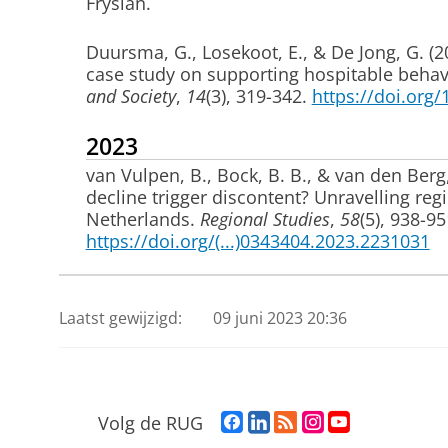
Fryslân.
Duursma, G.
, Losekoot, E.
, & De Jong, G.
(2
case study on supporting hospitable behavi
and Society
,
14
(3), 319-342.
https://doi.org
2023
van Vulpen, B.
, Bock, B. B.
, & van den Berg,
decline trigger discontent? Unravelling re
Netherlands
.
Regional Studies
,
58
(5), 938-95
https://doi.org/(...)0343404.2023.2231031
Benavides, C. C.
, Khavidak, H. S.
, Mc Dermot
Indigenous communities and climate-relate
Laatst gewijzigd:
09 juni 2023 20:36
systematic review
.
Methodsx
,
12
, Article 10
https://doi.org/(...)16/j.mex.2023.102514
van den Berg, C.
, Herweijer, M.
, de Greef, R
F
L
R
I
Y
Volg de RUG
stuur, voor de regio: Governance-alternatiev
a
i
S
n
o