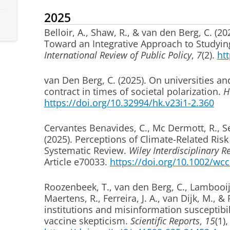
2025
Belloir, A.
, Shaw, R.
, & van den Berg, C.
(20
Toward an Integrative Approach to Studying
International Review of Public Policy
,
7
(2).
ht
van Den Berg, C.
(2025).
On universities an
contract in times of societal polarization
.
H
https://doi.org/10.32994/hk.v23i1-2.360
Cervantes Benavides, C.
, Mc Dermott, R.
, S
(2025).
Perceptions of Climate-Related Ris
Systematic Review
.
Wiley Interdisciplinary 
Article e70033.
https://doi.org/10.1002/wc
Roozenbeek, T.
, van den Berg, C.
, Lambooij,
Maertens, R., Ferreira, J. A., van Dijk, M., 
institutions and misinformation susceptibi
vaccine skepticism
.
Scientific Reports
,
15
(1)