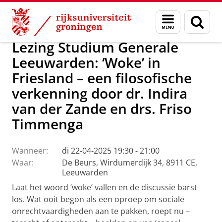
Skip
Skip
Over ons
Campus Fryslân
Menu
Zoek
to
to
en
Content
Navigation
zoeken
Lezing Studium Generale
Leeuwarden: ‘Woke’ in
Friesland – een filosofische
verkenning door dr. Indira
van der Zande en drs. Friso
Timmenga
Wanneer:
di 22-04-2025 19:30 - 21:00
Waar:
De Beurs, Wirdumerdijk 34, 8911 CE,
Leeuwarden
Laat het woord ‘woke’ vallen en de discussie barst
los. Wat ooit begon als een oproep om sociale
onrechtvaardigheden aan te pakken, roept nu –