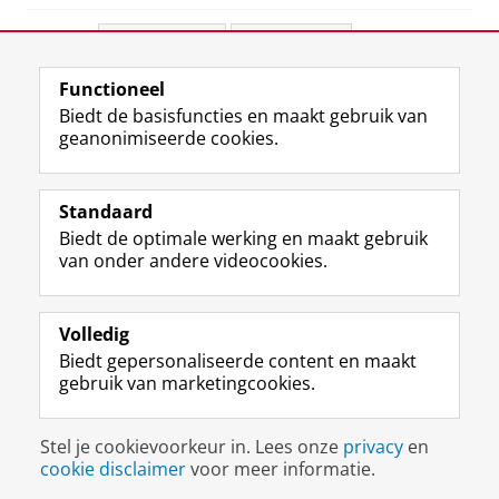
Deel dit
Facebook
LinkedIn
Functioneel
View this page in:
English
Biedt de basisfuncties en maakt gebruik van
geanonimiseerde cookies.
F
L
R
I
Y
Volg de RUG
a
i
S
n
o
Standaard
c
n
S
s
u
Biedt de optimale werking en maakt gebruik
e
k
-
t
T
Studiekiezers
van onder andere videocookies.
b
e
f
a
u
Maatschappij/bedrijven
o
d
e
g
b
o
I
e
r
e
Alumni
k
n
d
a
-
Volledig
p
-
R
m
k
Biedt gepersonaliseerde content en maakt
Over ons
a
p
i
-
a
gebruik van marketingcookies.
g
a
j
a
n
i
g
k
c
a
Disclaimer & Copyright
Privacy
Cookies
n
i
s
c
a
Stel je cookievoorkeur in. Lees onze
privacy
en
Inloggen
a
n
u
o
l
cookie disclaimer
voor meer informatie.
R
a
n
u
R