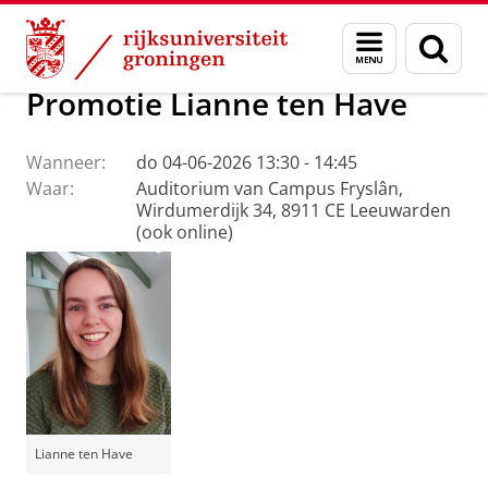
Skip
Skip
Over ons
Campus Fryslân
Menu
Zoek
to
to
en
Content
Navigation
zoeken
Promotie Lianne ten Have
Wanneer:
do 04-06-2026 13:30 - 14:45
Waar:
Auditorium van Campus Fryslân,
Wirdumerdijk 34, 8911 CE Leeuwarden
(ook online)
Lianne ten Have