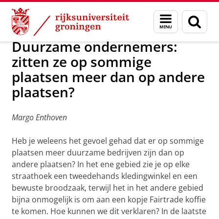
Skip
Skip
Over ons
Research
Menu
Zoek
to
to
en
Content
Navigation
zoeken
Duurzame ondernemers:
zitten ze op sommige
plaatsen meer dan op andere
plaatsen?
Margo Enthoven
Heb je weleens het gevoel gehad dat er op sommige
plaatsen meer duurzame bedrijven zijn dan op
andere plaatsen? In het ene gebied zie je op elke
straathoek een tweedehands kledingwinkel en een
bewuste broodzaak, terwijl het in het andere gebied
bijna onmogelijk is om aan een kopje Fairtrade koffie
te komen. Hoe kunnen we dit verklaren? In de laatste