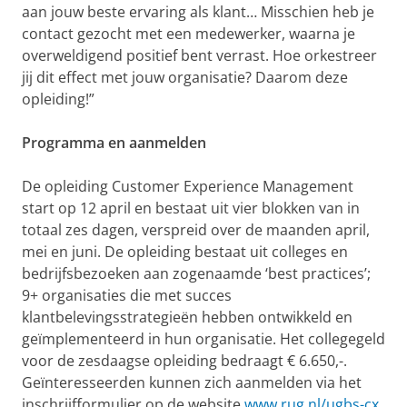
aan jouw beste ervaring als klant… Misschien heb je
contact gezocht met een medewerker, waarna je
overweldigend positief bent verrast. Hoe orkestreer
jij dit effect met jouw organisatie? Daarom deze
opleiding!”
Programma en aanmelden
De opleiding Customer Experience Management
start op 12 april en bestaat uit vier blokken van in
totaal zes dagen, verspreid over de maanden april,
mei en juni. De opleiding bestaat uit colleges en
bedrijfsbezoeken aan zogenaamde ‘best practices’;
9+ organisaties die met succes
klantbelevingsstrategieën hebben ontwikkeld en
geïmplementeerd in hun organisatie. Het collegegeld
voor de zesdaagse opleiding bedraagt € 6.650,-.
Geïnteresseerden kunnen zich aanmelden via het
inschrijfformulier op de website
www.rug.nl/ugbs-cx
.