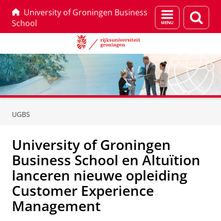
University of Groningen Business
Menu
Zoek
School
en
zoeken
Skip
Skip
to
to
UGBS
Content
Navigation
University of Groningen
Business School en Altuïtion
lanceren nieuwe opleiding
Customer Experience
Management