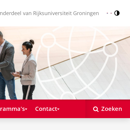
nderdeel van Rijksuniversiteit Groningen
Contr
Nederlands
English
gramma's
Contact
Zoeken