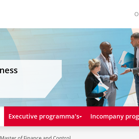
O
iness
Executive programma's
Incompany pro
 Master of Finance and Control