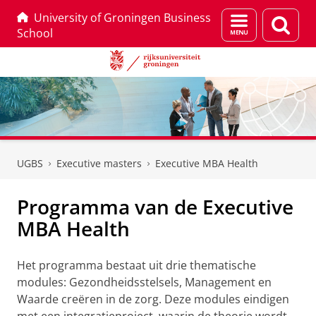
University of Groningen Business
Menu
Zoek
School
en
zoeken
Skip
Skip
to
to
UGBS
Executive masters
Executive MBA Health
Content
Navigation
Programma van de Executive
MBA Health
Het programma bestaat uit drie thematische
modules: Gezondheidsstelsels, Management en
Waarde creëren in de zorg. Deze modules eindigen