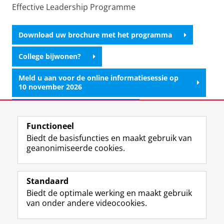
Effective Leadership Programme
Download uw brochure met het programma
College bijwonen?
Meld u aan voor de online informatiesessie op
10 november 2026
Vraag een intakegesprek aan
Functioneel
Neem contact met ons op
Biedt de basisfuncties en maakt gebruik van
geanonimiseerde cookies.
Laatst gewijzigd:
03 augustus 2026 14:33
Standaard
Biedt de optimale werking en maakt gebruik
Uw Business Partner: Executive onderwijs (UBGS)
van onder andere videocookies.
Uw Business Partner: Samen onderzoeken