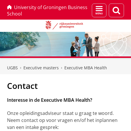
University of Groningen Business
Menu
Zoek
School
en
zoeken
Skip
Skip
to
to
UGBS
Executive masters
Executive MBA Health
Content
Navigation
Contact
Interesse in de Executive MBA Health?
Onze opleidingsadviseur staat u graag te woord.
Neem contact op voor vragen en/of het inplannen
van een intake gesprek: