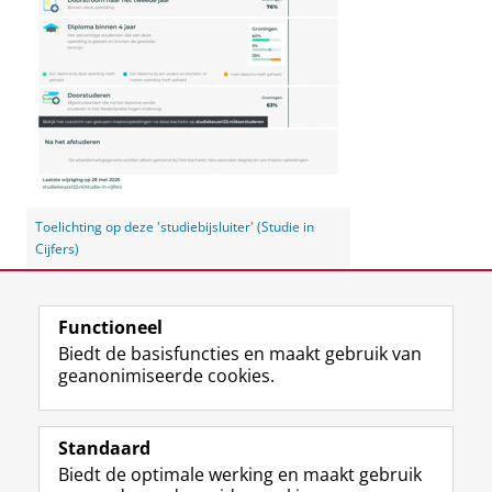
Toelichting op deze 'studiebijsluiter' (Studie in
Cijfers)
Laatst gewijzigd:
03 juni 2026 13:26
Functioneel
Biedt de basisfuncties en maakt gebruik van
geanonimiseerde cookies.
F
L
R
I
Y
Volg de RUG
a
i
S
n
o
Standaard
c
n
S
s
u
Biedt de optimale werking en maakt gebruik
e
k
-
t
T
Studiekiezers