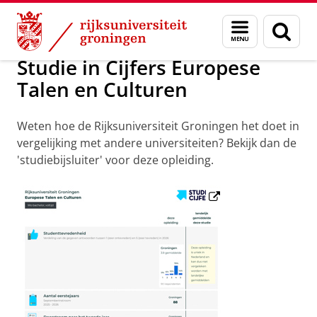
Skip
Skip
Onderwijs
Europese Talen en Culturen
Menu
Zoek
to
to
en
Content
Navigation
zoeken
Studie in Cijfers Europese
Talen en Culturen
Weten hoe de Rijksuniversiteit Groningen het doet in
vergelijking met andere universiteiten? Bekijk dan de
'studiebijsluiter' voor deze opleiding.