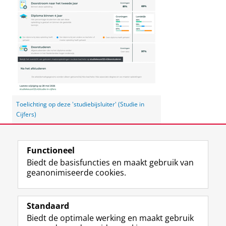
Toelichting op deze 'studiebijsluiter' (Studie in
Cijfers)
Laatst gewijzigd:
03 juni 2026 12:29
Functioneel
Biedt de basisfuncties en maakt gebruik van
geanonimiseerde cookies.
F
L
R
I
Y
Volg de RUG
a
i
S
n
o
Standaard
c
n
S
s
u
Biedt de optimale werking en maakt gebruik
e
k
-
t
T
Studiekiezers