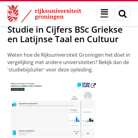
Skip
Skip
Griekse en Latijnse Taal en Cultuur
Menu
Zoek
to
to
en
Content
Navigation
zoeken
Studie in Cijfers BSc Griekse
en Latijnse Taal en Cultuur
Weten hoe de Rijksuniversiteit Groningen het doet in
vergelijking met andere universiteiten? Bekijk dan de
'studiebijsluiter' voor deze opleiding.