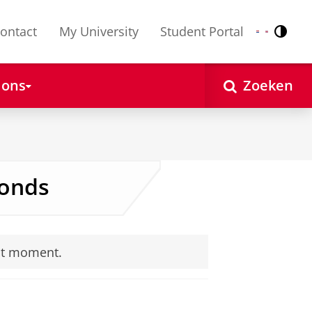
ontact
My University
Student Portal
Contr
Nederlands
English
 ons
Zoeken
onds
it moment.