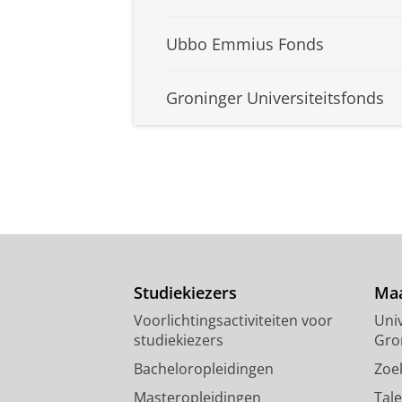
Ubbo Emmius Fonds
Groninger Universiteitsfonds
Studiekiezers
Maa
Voorlichtingsactiviteiten voor
Univ
studiekiezers
Gro
Bacheloropleidingen
Zoe
Masteropleidingen
Tal