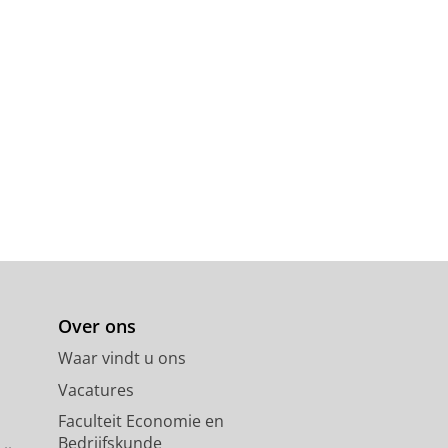
Over ons
Waar vindt u ons
Vacatures
Faculteit Economie en
Bedrijfskunde