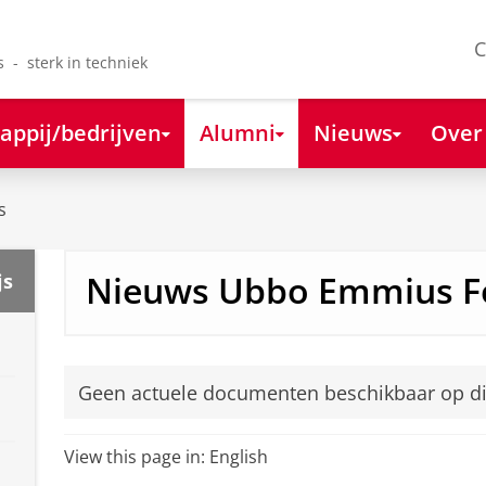
C
s - sterk in techniek
appij/bedrijven
Alumni
Nieuws
Over
s
Nieuws Ubbo Emmius F
js
Geen actuele documenten beschikbaar op d
View this page in:
English