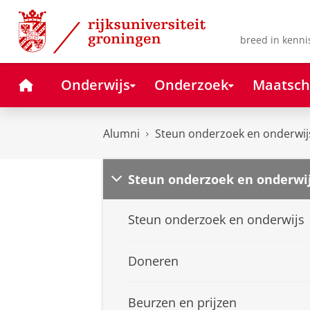
Skip
Skip
to
to
Content
Navigation
breed in kenni
Home
Onderwijs
Onderzoek
Maatsch
Alumni
Steun onderzoek en onderwij
Steun onderzoek en onderwi
Steun onderzoek en onderwijs
Doneren
Beurzen en prijzen