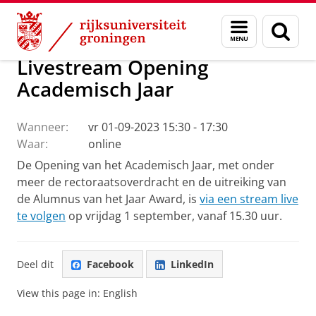
Skip
Skip
Alumni
Menu
Zoek
to
to
en
Content
Navigation
zoeken
Livestream Opening
Academisch Jaar
Wanneer:
vr 01-09-2023 15:30 - 17:30
Waar:
online
De Opening van het Academisch Jaar, met onder
meer de rectoraatsoverdracht en de uitreiking van
de Alumnus van het Jaar Award, is
via een stream live
te volgen
op vrijdag 1 september, vanaf 15.30 uur.
Deel dit
Facebook
LinkedIn
View this page in:
English