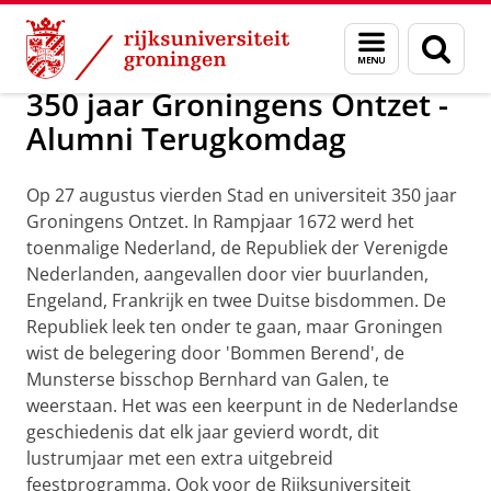
Skip
Skip
Alumni
Menu
Zoek
to
to
en
Content
Navigation
zoeken
350 jaar Groningens Ontzet -
Alumni Terugkomdag
Op 27 augustus vierden Stad en universiteit 350 jaar
Groningens Ontzet. In Rampjaar 1672 werd het
toenmalige Nederland, de Republiek der Verenigde
Nederlanden, aangevallen door vier buurlanden,
Engeland, Frankrijk en twee Duitse bisdommen. De
Republiek leek ten onder te gaan, maar Groningen
wist de belegering door 'Bommen Berend', de
Munsterse bisschop Bernhard van Galen, te
weerstaan. Het was een keerpunt in de Nederlandse
geschiedenis dat elk jaar gevierd wordt, dit
lustrumjaar met een extra uitgebreid
feestprogramma. Ook voor de Rijksuniversiteit