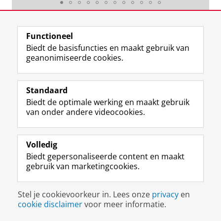
Laatst gewijzigd:
04 maart 2024 12:39
Functioneel
Biedt de basisfuncties en maakt gebruik van
geanonimiseerde cookies.
F
L
R
I
Y
Volg de RUG
a
i
S
n
o
Standaard
c
n
S
s
u
Biedt de optimale werking en maakt gebruik
e
k
-
t
T
Studiekiezers
van onder andere videocookies.
b
e
f
a
u
Maatschappij/bedrijven
o
d
e
g
b
o
I
e
r
e
Alumni
k
n
d
a
-
Volledig
p
-
R
m
k
Biedt gepersonaliseerde content en maakt
Over ons
a
p
i
-
a
gebruik van marketingcookies.
g
a
j
a
n
i
g
k
c
a
Disclaimer & Copyright
Privacy
Cookies
n
i
s
c
a
Stel je cookievoorkeur in. Lees onze
privacy
en
Inloggen
a
n
u
o
l
cookie disclaimer
voor meer informatie.
R
a
n
u
R