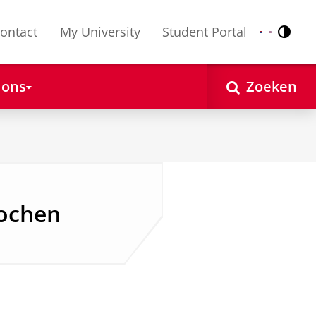
ontact
My University
Student Portal
Contr
Nederlands
English
 ons
Zoeken
ochen