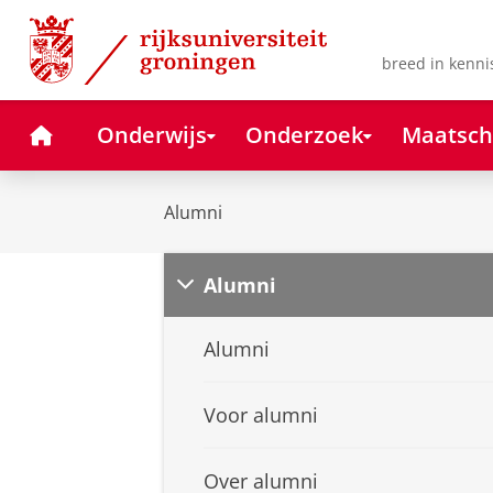
Skip
Skip
to
to
Content
Navigation
breed in kenni
Home
Onderwijs
Onderzoek
Maatsch
Alumni
Alumni
Alumni
Voor alumni
Over alumni