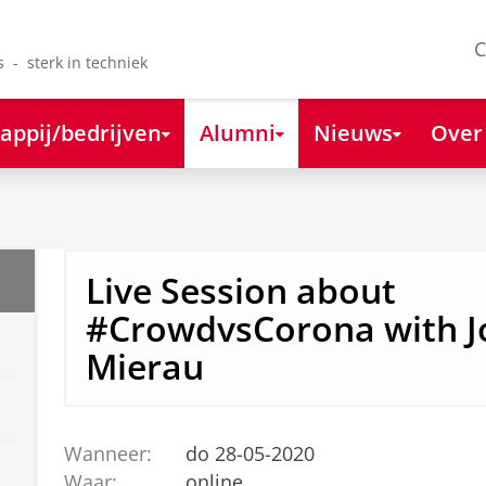
C
s - sterk in techniek
appij/bedrijven
Alumni
Nieuws
Over
Live Session about
#CrowdvsCorona with J
Mierau
Wanneer:
do 28-05-2020
Waar:
online