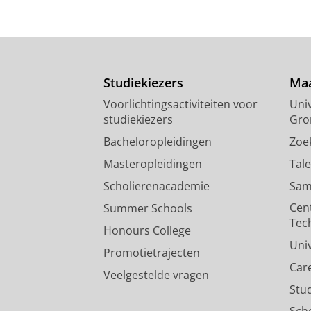
Studiekiezers
Maa
Voorlichtingsactiviteiten voor
Univ
studiekiezers
Gro
Bacheloropleidingen
Zoe
Masteropleidingen
Tal
Scholierenacademie
Sam
Cen
Summer Schools
Tec
Honours College
Uni
Promotietrajecten
Car
Veelgestelde vragen
Stu