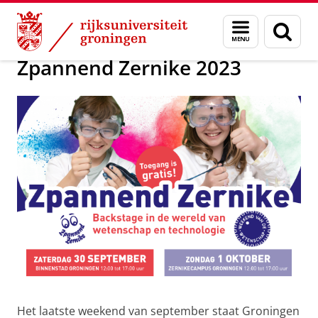
Skip
Skip
Europese Nacht van de Onderzoekers 2024
Menu
Zoek
to
to
en
Content
Navigation
zoeken
Zpannend Zernike 2023
Het laatste weekend van september staat Groningen