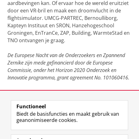
aardbevingen kan. Of ervaar hoe de wereld eruitziet
door een VR-bril en maak een droomvlucht in de
flightsimulator. UMCG-PARTREC, Bernoulliborg,
Kapteyn Instituut en SRON, Hanzehogeschool
Groningen, EnTranCe, ZAP, Building, WarmteStad en
TNO ontvangen je graag.
De Europese Nacht van de Onderzoekers en Zpannend
Zernike zijn mede gefinancierd door de Europese
Commissie, onder het Horizon 2020 Onderzoek en
Innovatie programma, grant agreement No. 101060416.
Laatst gewijzigd:
30 april 2026 16:43
Functioneel
View this page in:
English
Biedt de basisfuncties en maakt gebruik van
geanonimiseerde cookies.
F
L
R
I
Y
Volg de RUG
a
i
S
n
o