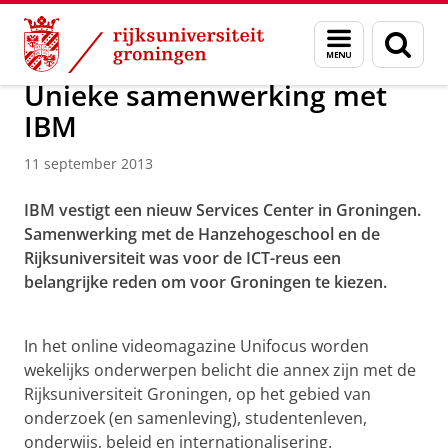
Skip
Skip
Over ons
Menu
Zoek
to
to
en
Content
Navigation
zoeken
Unieke samenwerking met
IBM
11 september 2013
IBM vestigt een nieuw Services Center in Groningen.
Samenwerking met de Hanzehogeschool en de
Rijksuniversiteit was voor de ICT-reus een
belangrijke reden om voor Groningen te kiezen.
Unieke samenwerking met IBM
Pas uw cookie instellingen aan
om deze
video te zien
In het online videomagazine Unifocus worden
wekelijks onderwerpen belicht die annex zijn met de
Rijksuniversiteit Groningen, op het gebied van
onderzoek (en samenleving), studentenleven,
onderwijs, beleid en internationalisering.