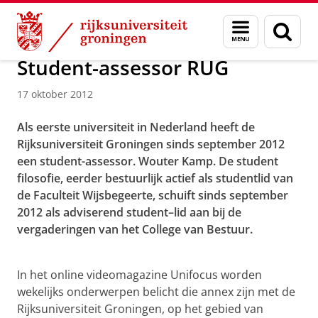
Skip
Skip
Over ons
Menu
Zoek
to
to
en
Content
Navigation
zoeken
Student-assessor RUG
17 oktober 2012
Als eerste universiteit in Nederland heeft de
Rijksuniversiteit Groningen sinds september 2012
een student-assessor. Wouter Kamp. De student
filosofie, eerder bestuurlijk actief als studentlid van
de Faculteit Wijsbegeerte, schuift sinds september
2012 als adviserend student–lid aan bij de
vergaderingen van het College van Bestuur.
Student-assessor RUG
Pas uw cookie instellingen aan
om deze
video te zien
In het online videomagazine Unifocus worden
wekelijks onderwerpen belicht die annex zijn met de
Rijksuniversiteit Groningen, op het gebied van