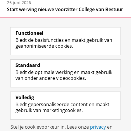
26 juni 2026
Start werving nieuwe voorzitter College van Bestuur
Functioneel
Biedt de basisfuncties en maakt gebruik van
geanonimiseerde cookies.
F
L
R
I
Y
Volg de RUG
a
i
S
n
o
Standaard
c
n
S
s
u
Biedt de optimale werking en maakt gebruik
e
k
-
t
T
Studiekiezers
van onder andere videocookies.
b
e
f
a
u
Maatschappij/bedrijven
o
d
e
g
b
o
I
e
r
e
Alumni
k
n
d
a
-
Volledig
p
-
R
m
k
Biedt gepersonaliseerde content en maakt
Over ons
a
p
i
-
a
gebruik van marketingcookies.
g
a
j
a
n
i
g
k
c
a
Disclaimer & Copyright
Privacy
Cookies
n
i
s
c
a
Stel je cookievoorkeur in. Lees onze
privacy
en
Inloggen