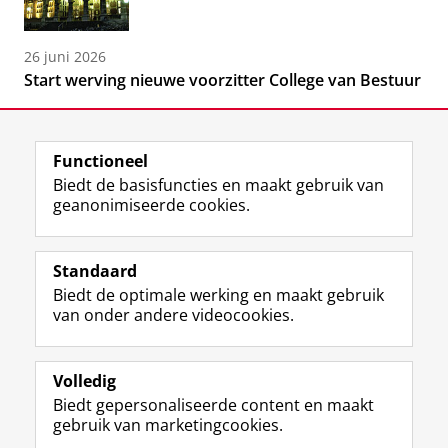
26 juni 2026
Start werving nieuwe voorzitter College van Bestuur
Functioneel
Biedt de basisfuncties en maakt gebruik van
geanonimiseerde cookies.
F
L
R
I
Y
Volg de RUG
a
i
S
n
o
Standaard
c
n
S
s
u
Biedt de optimale werking en maakt gebruik
e
k
-
t
T
Studiekiezers
van onder andere videocookies.
b
e
f
a
u
Maatschappij/bedrijven
o
d
e
g
b
o
I
e
r
e
Alumni
k
n
d
a
-
Volledig
p
-
R
m
k
Biedt gepersonaliseerde content en maakt
Over ons
a
p
i
-
a
gebruik van marketingcookies.
g
a
j
a
n