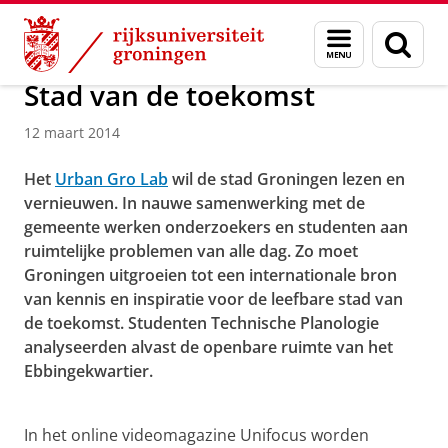
Skip
Skip
Over ons
Menu
Zoek
to
to
en
Content
Navigation
zoeken
Stad van de toekomst
12 maart 2014
Het
Urban Gro Lab
wil de stad Groningen lezen en
vernieuwen. In nauwe samenwerking met de
gemeente werken onderzoekers en studenten aan
ruimtelijke problemen van alle dag. Zo moet
Groningen uitgroeien tot een internationale bron
van kennis en inspiratie voor de leefbare stad van
de toekomst. Studenten Technische Planologie
analyseerden alvast de openbare ruimte van het
Ebbingekwartier.
Stad van de toekomst
Pas uw cookie instellingen aan
om deze
video te zien
In het online videomagazine Unifocus worden