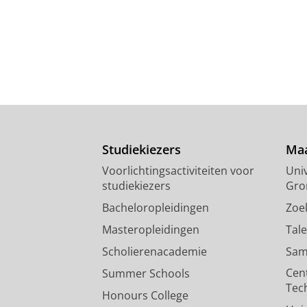
Studiekiezers
Maa
Voorlichtingsactiviteiten voor
Univ
studiekiezers
Gro
Bacheloropleidingen
Zoe
Masteropleidingen
Tal
Scholierenacademie
Sam
Cen
Summer Schools
Tec
Honours College