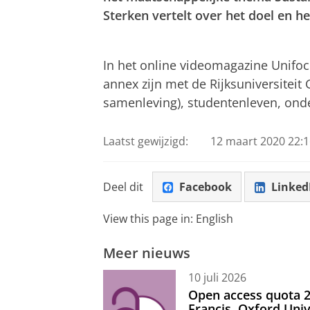
Sterken vertelt over het doel en h
Op weg naar een duurzame samenlev
Pas uw cookie ins
In het online videomagazine Unifo
annex zijn met de Rijksuniversiteit
samenleving), studentenleven, onder
Laatst gewijzigd:
12 maart 2020 22:1
Deel dit
Facebook
Linked
View this page in:
English
Meer nieuws
10 juli 2026
Open access quota 2
Francis, Oxford Uni