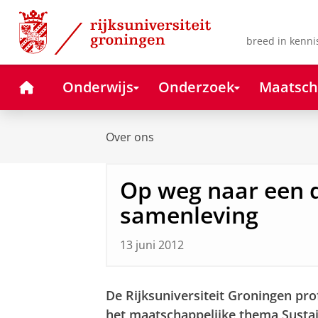
Skip
Skip
to
to
Content
Navigation
breed in kenni
Home
Onderwijs
Onderzoek
Maatsch
Over ons
Op weg naar een
samenleving
13 juni 2012
De Rijksuniversiteit Groningen pro
het maatschappelijke thema Sustai