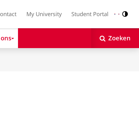
ontact
My University
Student Portal
Contr
Nederlands
English
 ons
Zoeken