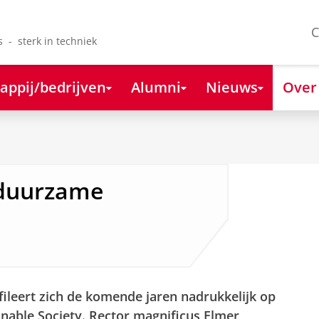
C
s - sterk in techniek
appij/bedrijven
Alumni
Nieuws
Over
 duurzame
fileert zich de komende jaren nadrukkelijk op
nable Society. Rector magnificus Elmer