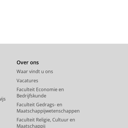
Over ons
Waar vindt u ons
Vacatures
Faculteit Economie en
Bedrijfskunde
ijs
Faculteit Gedrags- en
Maatschappijwetenschappen
Faculteit Religie, Cultuur en
Maatschappij