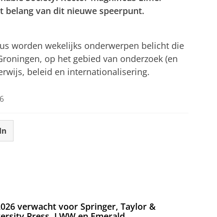
et belang van dit nieuwe speerpunt.
ing
tellingen aan
om deze video te zien
cus worden wekelijks onderwerpen belicht die
 Groningen, op het gebied van onderzoek (en
wijs, beleid en internationalisering.
6
In
026 verwacht voor Springer, Taylor &
versity Press, LWW en Emerald