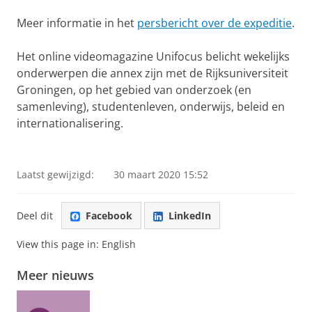
Meer informatie in het
persbericht over de expeditie
.
Het online videomagazine Unifocus belicht wekelijks
onderwerpen die annex zijn met de Rijksuniversiteit
Groningen, op het gebied van onderzoek (en
samenleving), studentenleven, onderwijs, beleid en
internationalisering.
Grootste Nederlandse poolexpeditie ooit gaat naar
Spitsbergen
Pas uw cookie instellingen aan
om deze
video te zien
Laatst gewijzigd:
30 maart 2020 15:52
Deel dit
Facebook
LinkedIn
View this page in:
English
Meer nieuws