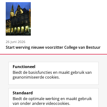
26 juni 2026
Start werving nieuwe voorzitter College van Bestuur
Functioneel
Biedt de basisfuncties en maakt gebruik van
geanonimiseerde cookies.
F
L
R
I
Y
Volg de RUG
a
i
S
n
o
Standaard
c
n
S
s
u
Biedt de optimale werking en maakt gebruik
e
k
-
t
T
Studiekiezers
van onder andere videocookies.
b
e
f
a
u