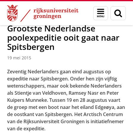
Skip
Skip
Over ons
Menu
Zoek
to
to
en
Content
Navigation
zoeken
Grootste Nederlandse
poolexpeditie ooit gaat naar
Spitsbergen
19 mei 2015
Zeventig Nederlanders gaan eind augustus op
expeditie naar Spitsbergen. Onder hen zijn vijftig
wetenschappers, maar ook bekende Nederlanders
als Stientje van Veldhoven, Ramsey Nasr en Peter
Kuipers Munneke. Tussen 19 en 28 augustus vaart
de groep met een boot naar het eiland Edgeøya, aan
de oostkant van Spitsbergen. Het Arctisch Centrum
van de Rijksuniversiteit Groningen is initiatiefnemer
van de expeditie.