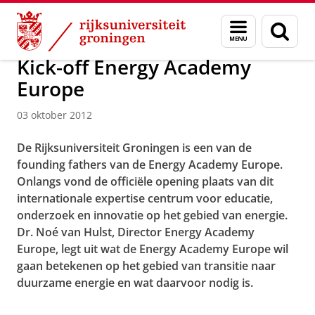
Skip
Skip
Over ons
Menu
Zoek
to
to
en
Content
Navigation
zoeken
Kick-off Energy Academy
Europe
03 oktober 2012
De Rijksuniversiteit Groningen is een van de
founding fathers van de Energy Academy Europe.
Onlangs vond de officiële opening plaats van dit
internationale expertise centrum voor educatie,
onderzoek en innovatie op het gebied van energie.
Dr. Noé van Hulst, Director Energy Academy
Europe, legt uit wat de Energy Academy Europe wil
gaan betekenen op het gebied van transitie naar
duurzame energie en wat daarvoor nodig is.
Kick-off Energy Academy Europe
Pas uw cookie instellingen aan
om deze