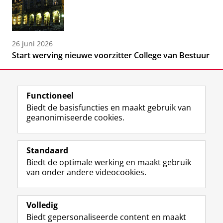
26 juni 2026
Start werving nieuwe voorzitter College van Bestuur
Functioneel
Biedt de basisfuncties en maakt gebruik van
geanonimiseerde cookies.
F
L
R
I
Y
Volg de RUG
a
i
S
n
o
Standaard
c
n
S
s
u
Biedt de optimale werking en maakt gebruik
e
k
-
t
T
Studiekiezers
van onder andere videocookies.
b
e
f
a
u
Maatschappij/bedrijven
o
d
e
g
b
o
I
e
r
e
Alumni
k
n
d
a
-
Volledig
p
-
R
m
k
Biedt gepersonaliseerde content en maakt
Over ons