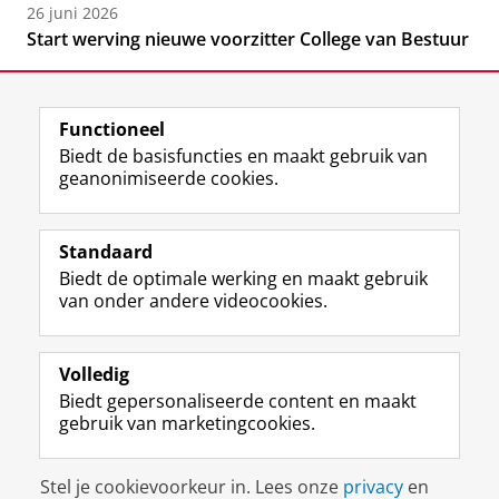
26 juni 2026
Start werving nieuwe voorzitter College van Bestuur
Functioneel
Biedt de basisfuncties en maakt gebruik van
geanonimiseerde cookies.
F
L
R
I
Y
Volg de RUG
a
i
S
n
o
Standaard
c
n
S
s
u
Biedt de optimale werking en maakt gebruik
e
k
-
t
T
Studiekiezers
van onder andere videocookies.
b
e
f
a
u
Maatschappij/bedrijven
o
d
e
g
b
o
I
e
r
e
Alumni
k
n
d
a
-
Volledig
p
-
R
m
k
Biedt gepersonaliseerde content en maakt
Over ons
a
p
i
-
a
gebruik van marketingcookies.
g
a
j
a
n
i
g
k
c
a
Disclaimer & Copyright
Privacy
Cookies
n
i
s
c
a
Stel je cookievoorkeur in. Lees onze
privacy
en