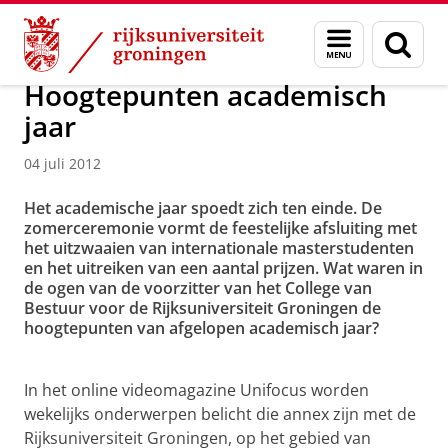
Skip
Skip
Over ons
Menu
Zoek
to
to
en
Content
Navigation
zoeken
Hoogtepunten academisch
jaar
04 juli 2012
Het academische jaar spoedt zich ten einde. De
zomerceremonie vormt de feestelijke afsluiting met
het uitzwaaien van internationale masterstudenten
en het uitreiken van een aantal prijzen. Wat waren in
de ogen van de voorzitter van het College van
Bestuur voor de Rijksuniversiteit Groningen de
hoogtepunten van afgelopen academisch jaar?
Hoogtepunten academisch jaar
Pas uw cookie instellingen aan
om deze
video te zien
In het online videomagazine Unifocus worden
wekelijks onderwerpen belicht die annex zijn met de
Rijksuniversiteit Groningen, op het gebied van