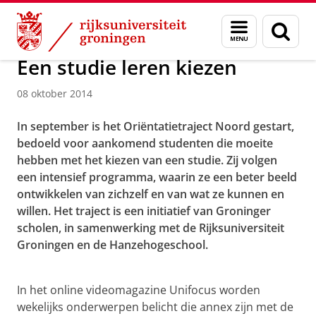
Skip
Skip
Over ons
Menu
Zoek
to
to
en
Content
Navigation
zoeken
Een studie leren kiezen
08 oktober 2014
In september is het Oriëntatietraject Noord gestart,
bedoeld voor aankomend studenten die moeite
hebben met het kiezen van een studie. Zij volgen
een intensief programma, waarin ze een beter beeld
ontwikkelen van zichzelf en van wat ze kunnen en
willen. Het traject is een initiatief van Groninger
scholen, in samenwerking met de Rijksuniversiteit
Groningen en de Hanzehogeschool.
Een studie leren kiezen
Pas uw cookie instellingen aan
om deze
video te zien
In het online videomagazine Unifocus worden
wekelijks onderwerpen belicht die annex zijn met de