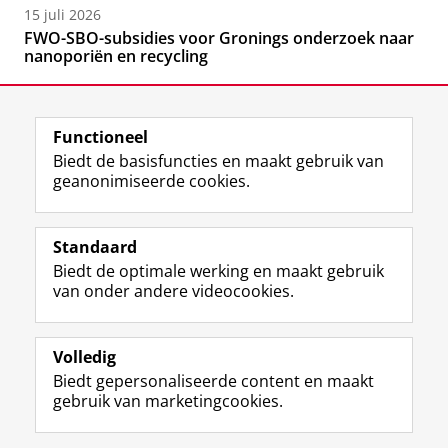
15 juli 2026
FWO-SBO-subsidies voor Gronings onderzoek naar
nanoporiën en recycling
Functioneel
Biedt de basisfuncties en maakt gebruik van
geanonimiseerde cookies.
F
L
R
I
Y
Volg de RUG
a
i
S
n
o
Standaard
c
n
S
s
u
Biedt de optimale werking en maakt gebruik
e
k
-
t
T
Studiekiezers
van onder andere videocookies.
b
e
f
a
u
Maatschappij/bedrijven
o
d
e
g
b
o
I
e
r
e
Alumni
k
n
d
a
-
Volledig
p
-
R
m
k
Biedt gepersonaliseerde content en maakt
Over ons
a
p
i
-
a
gebruik van marketingcookies.
g
a
j
a
n
i
g
k
c
a