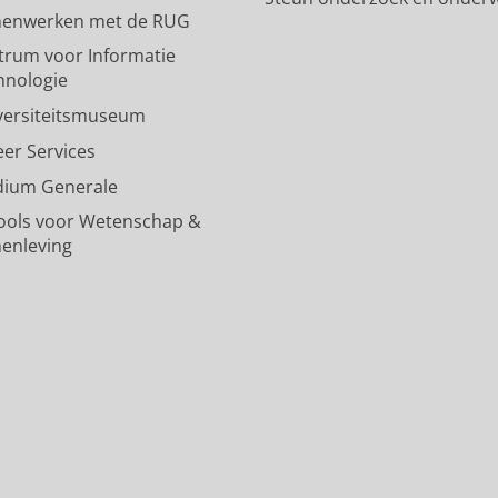
enwerken met de RUG
n
i
s
c
a
a
n
u
o
l
trum voor Informatie
R
a
n
u
R
hnologie
i
R
i
n
i
versiteitsmuseum
j
i
v
t
j
k
j
e
R
k
eer Services
s
k
r
i
s
dium Generale
u
s
s
j
u
n
u
i
k
n
ools voor Wetenschap &
i
n
t
s
i
enleving
v
i
e
u
v
e
v
i
n
e
r
e
t
i
r
s
r
G
v
s
i
s
r
e
i
t
i
o
r
t
e
t
n
s
e
i
e
i
i
i
t
i
n
t
t
G
t
g
e
G