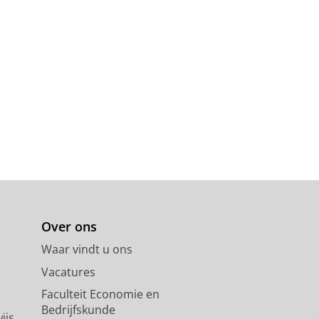
Over ons
Waar vindt u ons
Vacatures
Faculteit Economie en
Bedrijfskunde
ijs