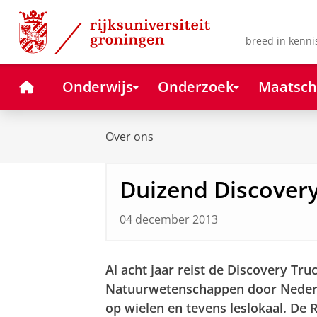
Skip
Skip
to
to
Content
Navigation
breed in kenni
Home
Onderwijs
Onderzoek
Maatsch
Over ons
Duizend Discovery
04 december 2013
Al acht jaar reist de Discovery Tr
Natuurwetenschappen door Nederla
op wielen en tevens leslokaal. De