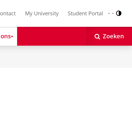
ontact
My University
Student Portal
Contr
Nederlands
English
 ons
Zoeken