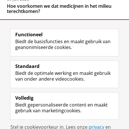
Hoe voorkomen we dat medicijnen in het milieu
terechtkomen?
Functioneel
Biedt de basisfuncties en maakt gebruik van
geanonimiseerde cookies.
F
L
R
I
Y
Volg de RUG
a
i
S
n
o
Standaard
c
n
S
s
u
Biedt de optimale werking en maakt gebruik
e
k
-
t
T
Studiekiezers
van onder andere videocookies.
b
e
f
a
u
Maatschappij/bedrijven
o
d
e
g
b
o
I
e
r
e
Alumni
k
n
d
a
-
Volledig
p
-
R
m
k
Biedt gepersonaliseerde content en maakt
Over ons
a
p
i
-
a
gebruik van marketingcookies.
g
a
j
a
n
i
g
k
c
a
Disclaimer & Copyright
Privacy
Cookies
n
i
s
c
a
Stel je cookievoorkeur in. Lees onze
privacy
en