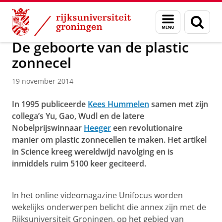
Skip
Skip
Over ons
Menu
Zoek
to
to
en
Content
Navigation
zoeken
De geboorte van de plastic
zonnecel
19 november 2014
In 1995 publiceerde
Kees Hummelen
samen met zijn
collega’s Yu, Gao, Wudl en de latere
Nobelprijswinnaar
Heeger
een revolutionaire
manier om plastic zonnecellen te maken. Het artikel
in Science kreeg wereldwijd navolging en is
inmiddels ruim 5100 keer geciteerd.
De geboorte van de plastic zonnecel
Pas uw cookie instellingen aan
om deze
video te zien
In het online videomagazine Unifocus worden
wekelijks onderwerpen belicht die annex zijn met de
Rijksuniversiteit Groningen, op het gebied van