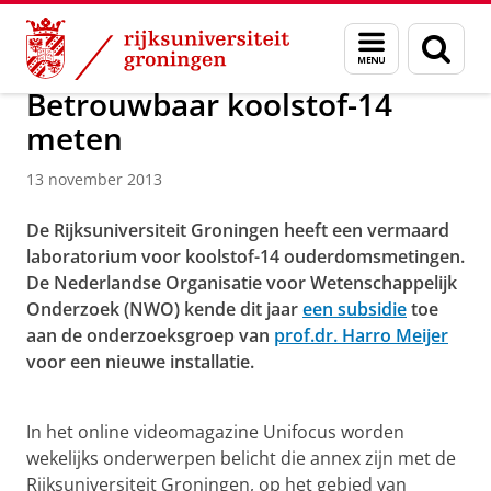
Skip
Skip
Over ons
Menu
Zoek
to
to
en
Content
Navigation
zoeken
Betrouwbaar koolstof-14
meten
13 november 2013
De Rijksuniversiteit Groningen heeft een vermaard
laboratorium voor koolstof-14 ouderdomsmetingen.
De Nederlandse Organisatie voor Wetenschappelijk
Onderzoek (NWO) kende dit jaar
een subsidie
toe
aan de onderzoeksgroep van
prof.dr. Harro Meijer
voor een nieuwe installatie.
Betrouwbaar koolstof-14 meten
Pas uw cookie instellingen aan
om deze
video te zien
In het online videomagazine Unifocus worden
wekelijks onderwerpen belicht die annex zijn met de
Rijksuniversiteit Groningen, op het gebied van