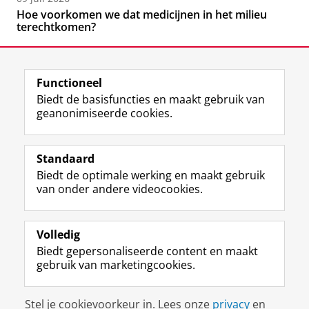
Hoe voorkomen we dat medicijnen in het milieu
terechtkomen?
Functioneel
Biedt de basisfuncties en maakt gebruik van
geanonimiseerde cookies.
F
L
R
I
Y
Volg de RUG
a
i
S
n
o
Standaard
c
n
S
s
u
Biedt de optimale werking en maakt gebruik
e
k
-
t
T
Studiekiezers
van onder andere videocookies.
b
e
f
a
u
Maatschappij/bedrijven
o
d
e
g
b
o
I
e
r
e
Alumni
k
n
d
a
-
Volledig
p
-
R
m
k
Biedt gepersonaliseerde content en maakt
Over ons
a
p
i
-
a
gebruik van marketingcookies.
g
a
j
a
n
i
g
k
c
a
Disclaimer & Copyright
Privacy
Cookies
n
i
s
c
a
Stel je cookievoorkeur in. Lees onze
privacy
en