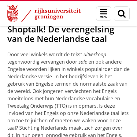
Skip
Skip
Over ons
Menu
Zoek
to
to
en
Content
Navigation
zoeken
Shoptalk! De verengelsing
van de Nederlandse taal
Door veel winkels wordt de tekst
uitverkoop
tegenwoordig vervangen door
sale
en ook andere
Engelse woorden lijken in winkels populairder dan de
Nederlandse versie. In het bedrijfsleven is het
gebruik van Engelse termen de normaalste zaak van
de wereld. Ook jongeren vervlechten het Engels
moeiteloos met hun Nederlandse vocabulaire en
Tweetalig Onderwijs (TTO) is in opmars. Is deze
invloed van het Engels op onze Nederlandse taal iets
om toe te juichen of moeten we waken voor onze
taal? Stichting Nederlands maakt zich zorgen over
dit, in hun ogen, onnodige gebruik van het Engels.