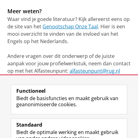
Meer weten?
Waar vind je goede literatuur? Kijk allereerst eens op
de site van het
Genootschap Onze Taal
. Hier is een
mooi overzicht te vinden van de invloed van het
Engels op het Nederlands.
Andere vragen over dit onderwerp of de juiste
aanpak voor jouw profielwerkstuk, neem dan contact
op met het Alfasteunpunt:
alfasteunpunt@rug.nl
Laatst gewijzigd:
22 september 2020 14:04
Functioneel
Biedt de basisfuncties en maakt gebruik van
geanonimiseerde cookies.
F
L
R
I
Y
Volg de RUG
a
i
S
n
o
Standaard
c
n
S
s
u
Biedt de optimale werking en maakt gebruik
e
k
-
t
T
Studiekiezers