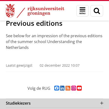
Skip
Skip
Over ons
Menu
Zoek
to
to
en
Content
Navigation
zoeken
Previous editions
See below for an impression of the previous editions
of the summer school Understanding the
Netherlands
Video impression of Understanding the Netherlands
2015
Pas uw cookie instellingen aan
om deze
video te zien
Laatst gewijzigd:
02 december 2022 10:07
F
L
R
I
Y
Volg de RUG
a
i
S
n
o
c
n
S
s
u
e
k
-
t
T
Studiekiezers
b
e
f
a
u