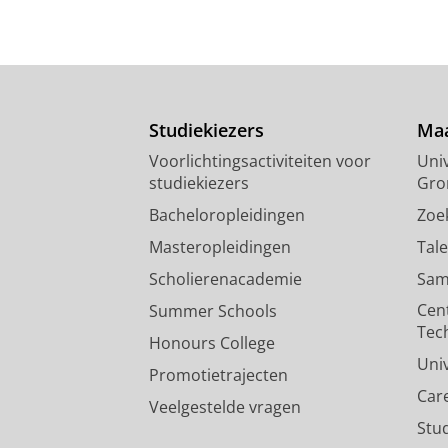
Studiekiezers
Maa
Voorlichtingsactiviteiten voor
Univ
studiekiezers
Gro
Bacheloropleidingen
Zoe
Masteropleidingen
Tal
Scholierenacademie
Sam
Cen
Summer Schools
Tec
Honours College
Uni
Promotietrajecten
Car
Veelgestelde vragen
Stu