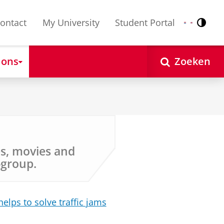
ontact
My University
Student Portal
Contr
Nederlands
English
 ons
Zoeken
les, movies and
-group.
elps to solve traffic jams