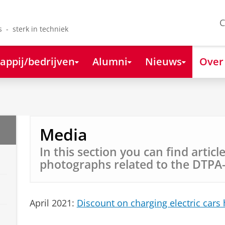
C
s - sterk in techniek
appij/bedrijven
Alumni
Nieuws
Over
Media
In this section you can find artic
photographs related to the DTPA
April 2021:
Discount on charging electric cars h