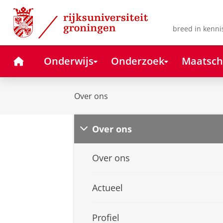
Skip
Skip
to
to
Content
Navigation
breed in kenni
Home
Onderwijs
Onderzoek
Maatsch
Over ons
Over ons
Over ons
Actueel
Profiel