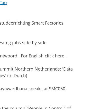
 Cao
studeerrichting Smart Factories
sting jobs side by side
ntwoord . For English click here .
summit Northern Netherlands: 'Data
ey’ (in Dutch)
 (Jayawardhana speaks at SMC050 -
n the column "People in Control" of