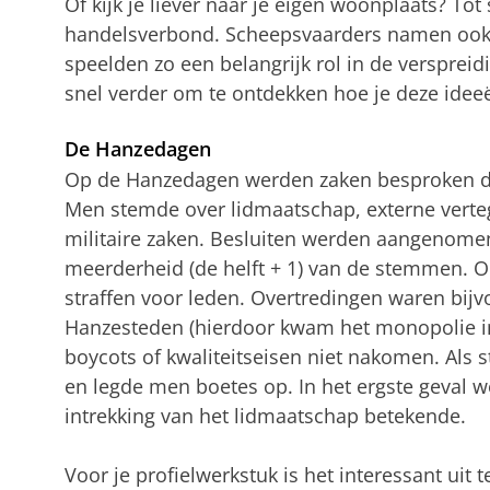
Of kijk je liever naar je eigen woonplaats? To
handelsverbond. Scheepsvaarders namen ook 
speelden zo een belangrijk rol in de versprei
snel verder om te ontdekken hoe je deze idee
De Hanzedagen
Op de Hanzedagen werden zaken besproken di
Men stemde over lidmaatschap, externe verte
militaire zaken. Besluiten werden aangenome
meerderheid (de helft + 1) van de stemmen. 
straffen voor leden. Overtredingen waren bij
Hanzesteden (hierdoor kwam het monopolie in 
boycots of kwaliteitseisen niet nakomen. Als s
en legde men boetes op. In het ergste geval w
intrekking van het lidmaatschap betekende.
Voor je profielwerkstuk is het interessant uit