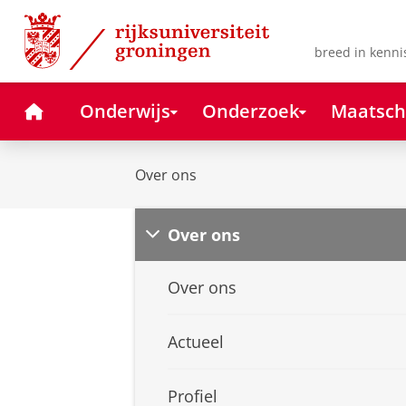
Skip
Skip
to
to
Content
Navigation
breed in kenni
Home
Onderwijs
Onderzoek
Maatsch
Over ons
Over ons
Over ons
Actueel
Profiel