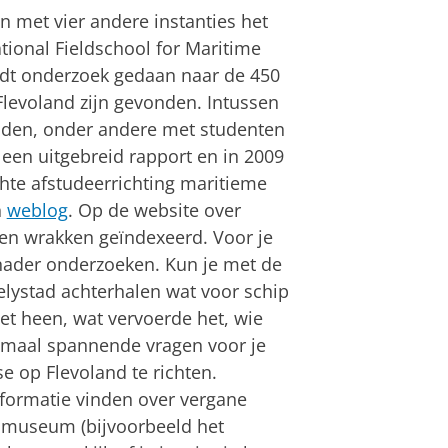
n met vier andere instanties het
ational Fieldschool for Maritime
rdt onderzoek gedaan naar de 450
levoland zijn gevonden. Intussen
den, onder andere met studenten
 een uitgebreid rapport en in 2009
hte afstudeerrichting maritieme
n
weblog
. Op de website over
en wrakken geïndexeerd. Voor je
nader onderzoeken. Kun je met de
elystad achterhalen wat voor schip
t heen, wat vervoerde het, wie
emaal spannende vragen voor je
 se op Flevoland te richten.
informatie vinden over vergane
f museum (bijvoorbeeld het