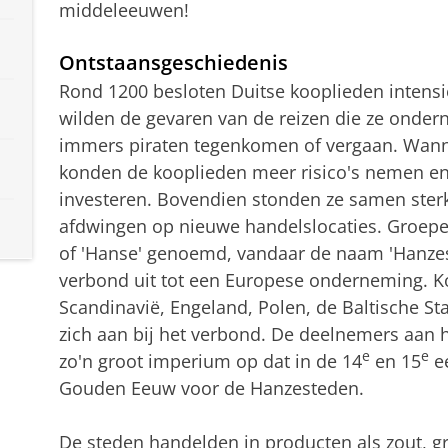
middeleeuwen!
Ontstaansgeschiedenis
Rond 1200 besloten Duitse kooplieden intens
wilden de gevaren van de reizen die ze onde
immers piraten tegenkomen of vergaan. Wann
konden de kooplieden meer risico's nemen en
investeren. Bovendien stonden ze samen sterk
afdwingen op nieuwe handelslocaties. Groepe
of 'Hanse' genoemd, vandaar de naam 'Hanze
verbond uit tot een Europese onderneming. Ko
Scandinavië, Engeland, Polen, de Baltische St
zich aan bij het verbond. De deelnemers aan
e
e
zo'n groot imperium op dat in de 14
en 15
ee
Gouden Eeuw voor de Hanzesteden.
De steden handelden in producten als zout, gra