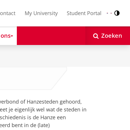
ontact
My University
Student Portal
Contr
Nederlands
English
 ons
Zoeken
everbond of Hanzesteden gehoord,
et je eigenlijk wel wat de steden in
eschiedenis is de Hanze een
erd bent in de (late)