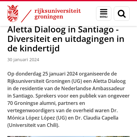
Skip
Skip
Over ons
Profiel
Internationalization
Menu
Zoek
to
to
en
Content
Navigation
zoeken
Aletta Dialoog in Santiago -
Diversiteit en uitdagingen in
de kindertijd
30 januari 2024
Op donderdag 25 januari 2024 organiseerde de
Rijksuniversiteit Groningen (UG) een Aletta Dialoog
in de residentie van de Nederlandse Ambassadeur
in Santiago. Sprekers voor een publiek van ongeveer
70 Groningse alumni, partners en
vertegenwoordigers van de overheid waren Dr.
Mόnica Lόpez Lόpez (UG) en Dr. Claudia Capella
(Universiteit van Chili).