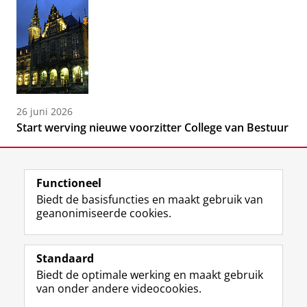
26 juni 2026
Start werving nieuwe voorzitter College van Bestuur
Functioneel
Biedt de basisfuncties en maakt gebruik van
geanonimiseerde cookies.
F
L
R
I
Y
Volg de RUG
a
i
S
n
o
Standaard
c
n
S
s
u
Biedt de optimale werking en maakt gebruik
e
k
-
t
T
Studiekiezers
van onder andere videocookies.
b
e
f
a
u
Maatschappij/bedrijven
o
d
e
g
b