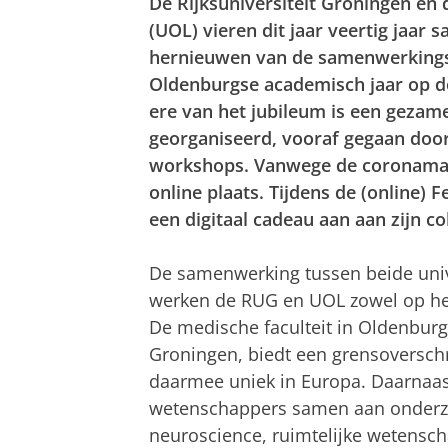
De Rijksuniversiteit Groningen en 
(UOL) vieren dit jaar veertig jaar 
hernieuwen van de samenwerkings
Oldenburgse academisch jaar op do
ere van het jubileum is een gezame
georganiseerd, vooraf gegaan doo
workshops. Vanwege de coronama
online plaats. Tijdens de (online) 
een digitaal cadeau aan aan zijn c
De samenwerking tussen beide univ
werken de RUG en UOL zowel op he
De medische faculteit in Oldenbur
Groningen, biedt een grensoversch
daarmee uniek in Europa. Daarnaa
wetenschappers samen aan onderzoe
neuroscience, ruimtelijke wetens