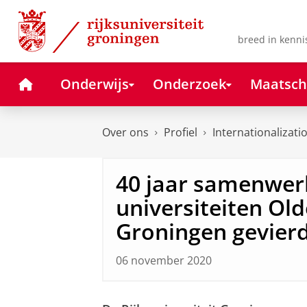
Skip
Skip
to
to
Content
Navigation
breed in kenni
Home
Onderwijs
Onderzoek
Maatsch
Over ons
Profiel
Internationalizati
40 jaar samenwer
universiteiten Ol
Groningen gevier
06 november 2020