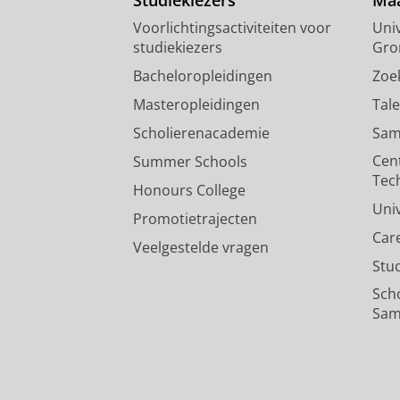
Studiekiezers
Maa
Voorlichtingsactiviteiten voor
Univ
studiekiezers
Gro
Bacheloropleidingen
Zoe
Masteropleidingen
Tal
Scholierenacademie
Sam
Cen
Summer Schools
Tec
Honours College
Uni
Promotietrajecten
Car
Veelgestelde vragen
Stu
Sch
Sam