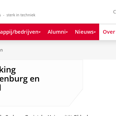
C
s - sterk in techniek
appij/bedrijven
Alumni
Nieuws
Over
on
king
denburg en
d