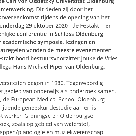
de Carl von Ossietzky Universität Oldenburg
samenwerking. Dit deden zij door het
overeenkomst tijdens de opening van het
nderdag 29 oktober 2020 ; de Festakt. Ter
nlijke conferentie in Schloss Oldenburg
r academische symposia, lezingen en
atregelen vonden de meeste evenementen
Festakt bood bestuursvoorzitter Jouke de Vries
ollega Hans Michael Piper van Oldenburg.
ersiteiten begon in 1980. Tegenwoordig
t gebied van onderwijs als onderzoek samen.
g, de European Medical School Oldenburg-
rijdende geneeskundestudie aan en is
st werken Groningse en Oldenburgse
k, zoals op gebied van waterstof,
chappen/planologie en muziekwetenschap.