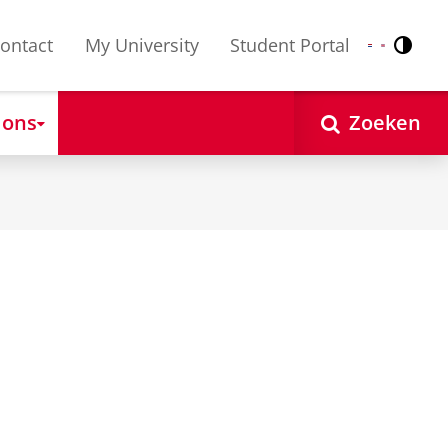
ontact
My University
Student Portal
Contr
Nederlands
English
 ons
Zoeken