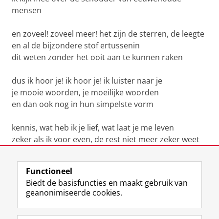
mensen
en zoveel! zoveel meer! het zijn de sterren, de leegte
en al de bijzondere stof ertussenin
dit weten zonder het ooit aan te kunnen raken
dus ik hoor je! ik hoor je! ik luister naar je
je mooie woorden, je moeilijke woorden
en dan ook nog in hun simpelste vorm
kennis, wat heb ik je lief, wat laat je me leven
zeker als ik voor even, de rest niet meer zeker weet
Laatst gewijzigd:
08 maart 2023 15:30
Functioneel
Biedt de basisfuncties en maakt gebruik van
geanonimiseerde cookies.
F
L
R
I
Y
Volg de RUG