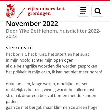
Skip
Skip
Over ons
Profiel
Gedichten van de huisdichter
Menu
Zoek
to
to
en
Content
Navigation
zoeken
November 2022
Door Yfke Bethlehem, huisdichter 2022-
2023
sterrenstof
het borrelt, het bruist, het zittert en het suist
in mijn hoofd achter mijn open ogen
al die belangrijke woorden die worden gesproken
het prikkelt in mijn oren, ik kan het niet meer horen!
dikke boeken, lange weken, moeilijke toetsen
makkelijk is het niet, weinig wordt het allerminst
struin ik door een bos vol bomen met duizenden
paden
gaan ze niet bergaf, maar klimmen ze alleen hoger