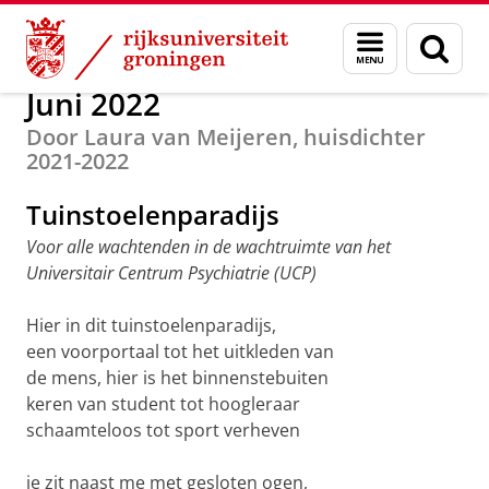
Skip
Skip
Over ons
Profiel
Gedichten van de huisdichter
Menu
Zoek
to
to
en
Content
Navigation
zoeken
Juni 2022
Door Laura van Meijeren, huisdichter
2021-2022
Tuinstoelenparadijs
Voor alle wachtenden in de wachtruimte van het
Universitair Centrum Psychiatrie (UCP)
Hier in dit tuinstoelenparadijs,
een voorportaal tot het uitkleden van
de mens, hier is het binnenstebuiten
keren van student tot hoogleraar
schaamteloos tot sport verheven
je zit naast me met gesloten ogen,