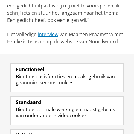
een gedicht uitpakt is bij mij niet te voorspellen, ik
schrijf iets en stuur het langzaam naar het thema.
Een gedicht heeft ook een eigen wil.”
Het volledige
interview
van Maarten Praamstra met
Femke is te lezen op de website van Noordwoord.
Laatst gewijzigd:
16 april 2026 13:29
Functioneel
View this page in:
English
Biedt de basisfuncties en maakt gebruik van
geanonimiseerde cookies.
F
L
R
I
Y
Volg de RUG
a
i
S
n
o
Standaard
c
n
S
s
u
Biedt de optimale werking en maakt gebruik
e
k
-
t
T
Studiekiezers
van onder andere videocookies.
b
e
f
a
u
Maatschappij/bedrijven
o
d
e
g
b
o
I
e
r
e
Alumni