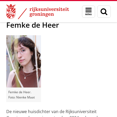
Skip
Skip
Over ons
Profiel
Gedichten van de huisdichter
Menu
Zoek
to
to
en
Content
Navigation
zoeken
Femke de Heer
Femke de Heer.
Foto: Nienke Maat
De nieuwe huisdichter van de Rijksuniversiteit