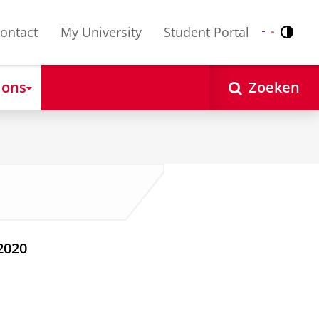
ontact
My University
Student Portal
Contr
Nederlands
English
 ons
Zoeken
2020