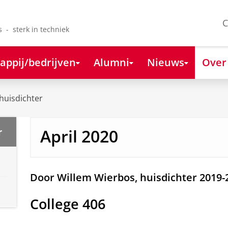
C
s - sterk in techniek
appij/bedrijven
Alumni
Nieuws
Over
huisdichter
April 2020
r
Door Willem Wierbos, huisdichter 2019-
College 406