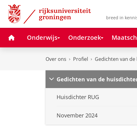
Skip
Skip
to
to
Content
Navigation
breed in kenni
Home
Onderwijs
Onderzoek
Maatsch
Over ons
Profiel
Gedichten van de 
Gedichten van de huisdichte
Huisdichter RUG
November 2024