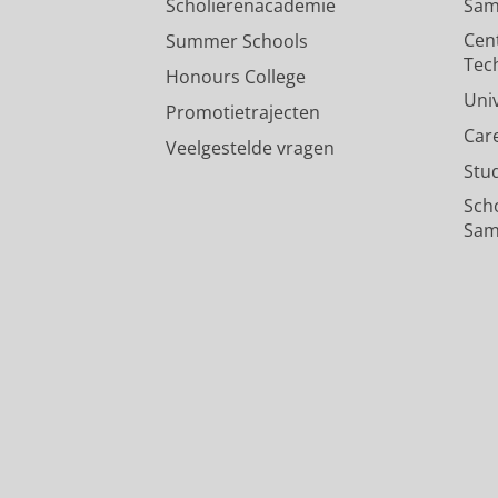
Scholierenacademie
Sam
Cen
Summer Schools
Tec
Honours College
Uni
Promotietrajecten
Car
Veelgestelde vragen
Stu
Sch
Sam