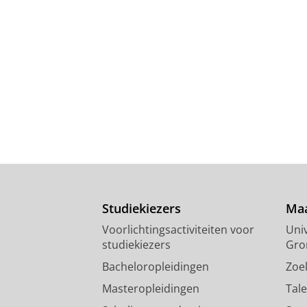
Studiekiezers
Maa
Voorlichtingsactiviteiten voor
Univ
studiekiezers
Gro
Bacheloropleidingen
Zoe
Masteropleidingen
Tal