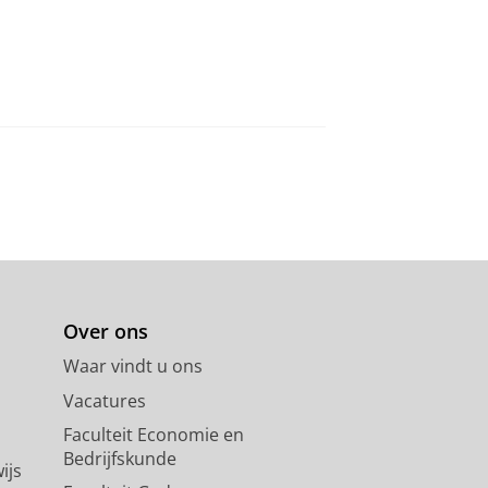
Over ons
Waar vindt u ons
Vacatures
Faculteit Economie en
Bedrijfskunde
ijs