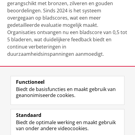
gerangschikt met bronzen, zilveren en gouden
beoordelingen. Sinds 2024 is het systeem
overgegaan op bladscores, wat een meer
gedetailleerde evaluatie mogelijk maakt.
Organisaties ontvangen nu een bladscore van 0,5 tot
5 bladeren, wat duidelijkere feedback biedt en
continue verbeteringen in
duurzaamheidsinspanningen aanmoedigt.
Laatst gewijzigd:
05 november 2024 17:45
Functioneel
View this page in:
English
Biedt de basisfuncties en maakt gebruik van
geanonimiseerde cookies.
F
L
R
I
Y
Volg de RUG
a
i
S
n
o
Standaard
c
n
S
s
u
Biedt de optimale werking en maakt gebruik
e
k
-
t
T
Studiekiezers
van onder andere videocookies.
b
e
f
a
u