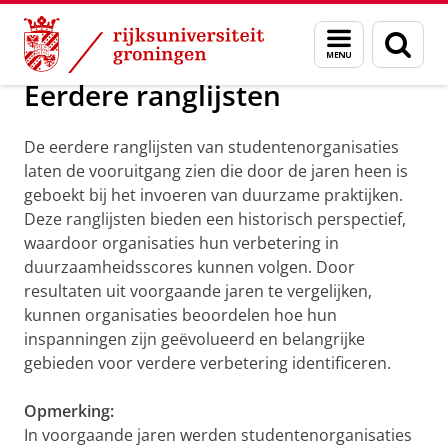
Skip
Skip
Over ons
Green Office Labels
Menu
Zoek
to
to
en
Content
Navigation
zoeken
Eerdere ranglijsten
De eerdere ranglijsten van studentenorganisaties
laten de vooruitgang zien die door de jaren heen is
geboekt bij het invoeren van duurzame praktijken.
Deze ranglijsten bieden een historisch perspectief,
waardoor organisaties hun verbetering in
duurzaamheidsscores kunnen volgen. Door
resultaten uit voorgaande jaren te vergelijken,
kunnen organisaties beoordelen hoe hun
inspanningen zijn geëvolueerd en belangrijke
gebieden voor verdere verbetering identificeren.
Opmerking:
In voorgaande jaren werden studentenorganisaties