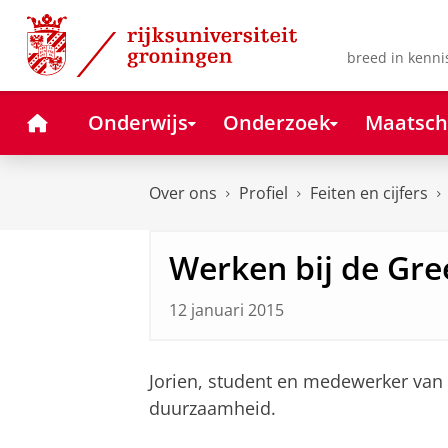
Skip
Skip
to
to
Content
Navigation
breed in kenni
Home
Onderwijs
Onderzoek
Maatsch
Over ons
Profiel
Feiten en cijfers
Werken bij de Gre
12 januari 2015
Jorien, student en medewerker van d
duurzaamheid.