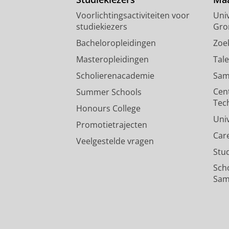
Voorlichtingsactiviteiten voor
Univ
studiekiezers
Gro
Bacheloropleidingen
Zoe
Masteropleidingen
Tal
Scholierenacademie
Sam
Cen
Summer Schools
Tec
Honours College
Uni
Promotietrajecten
Car
Veelgestelde vragen
Stu
Sch
Sam