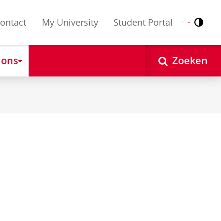
ontact
My University
Student Portal
Contr
Nederlands
English
 ons
Zoeken