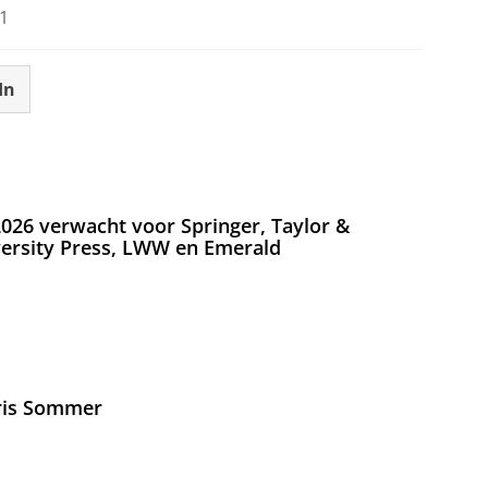
1
In
026 verwacht voor Springer, Taylor &
versity Press, LWW en Emerald
Iris Sommer