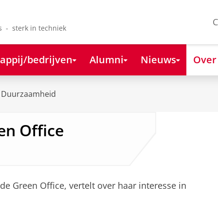
C
s - sterk in techniek
appij/bedrijven
Alumni
Nieuws
Over
Duurzaamheid
en Office
e Green Office, vertelt over haar interesse in