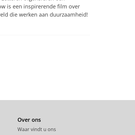
w is een inspirerende film over
ereld die werken aan duurzaamheid!
Over ons
Waar vindt u ons