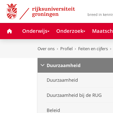
Skip
Skip
to
to
Content
Navigation
breed in kenni
Home
Onderwijs
Onderzoek
Maatsch
Over ons
Profiel
Feiten en cijfers
Duurzaamheid
Duurzaamheid
Duurzaamheid bij de RUG
Beleid