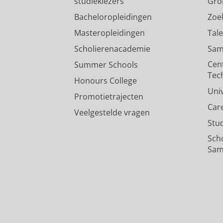
studiekiezers
Gro
Bacheloropleidingen
Zoe
Masteropleidingen
Tal
Scholierenacademie
Sam
Cen
Summer Schools
Tec
Honours College
Uni
Promotietrajecten
Car
Veelgestelde vragen
Stu
Sch
Sam