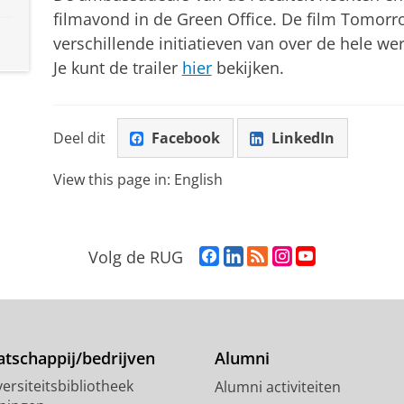
filmavond in de Green Office. De film Tomorro
verschillende initiatieven van over de hele w
Je kunt de trailer
hier
bekijken.
Deel dit
Facebook
LinkedIn
View this page in:
English
F
L
R
I
Y
Volg de RUG
a
i
S
n
o
c
n
S
s
u
e
k
-
t
T
b
e
f
a
u
o
d
e
g
b
tschappij/bedrijven
Alumni
o
I
e
r
e
ersiteitsbibliotheek
Alumni activiteiten
k
n
d
a
-