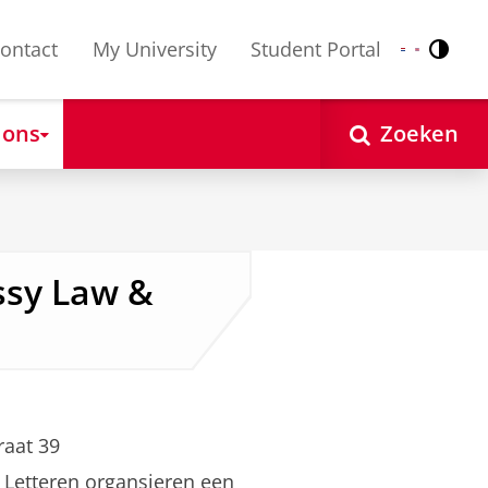
ontact
My University
Student Portal
Contr
Nederlands
English
 ons
Zoeken
sy Law &
raat 39
 Letteren organsieren een