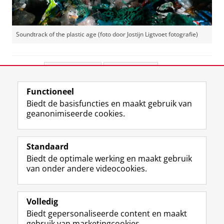
Soundtrack of the plastic age (foto door Jostijn Ligtvoet fotografie)
Deel dit
Facebook
LinkedIn
Functioneel
View this page in:
English
Biedt de basisfuncties en maakt gebruik van
geanonimiseerde cookies.
F
L
R
I
Y
Volg de RUG
a
i
S
n
o
Standaard
c
n
S
s
u
Biedt de optimale werking en maakt gebruik
e
k
-
t
T
Studiekiezers
van onder andere videocookies.
b
e
f
a
u
Maatschappij/bedrijven
o
d
e
g
b
o
I
e
r
e
Alumni
k
n
d
a
-
Volledig
p
-
R
m
k
Biedt gepersonaliseerde content en maakt
Over ons
a
p
i
-
a
gebruik van marketingcookies.