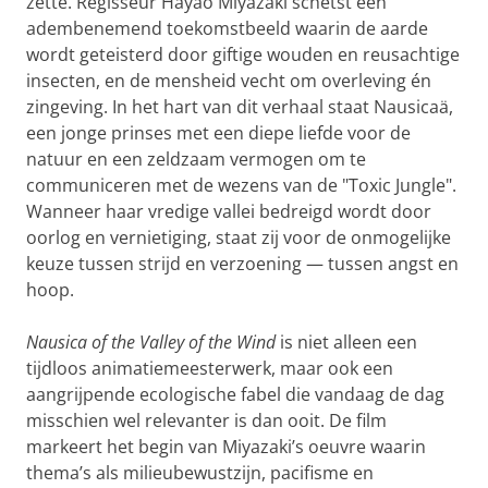
zette. Regisseur Hayao Miyazaki schetst een
adembenemend toekomstbeeld waarin de aarde
wordt geteisterd door giftige wouden en reusachtige
insecten, en de mensheid vecht om overleving én
zingeving. In het hart van dit verhaal staat Nausicaä,
een jonge prinses met een diepe liefde voor de
natuur en een zeldzaam vermogen om te
communiceren met de wezens van de "Toxic Jungle".
Wanneer haar vredige vallei bedreigd wordt door
oorlog en vernietiging, staat zij voor de onmogelijke
keuze tussen strijd en verzoening — tussen angst en
hoop.
Nausica of the Valley of the Wind
is niet alleen een
tijdloos animatiemeesterwerk, maar ook een
aangrijpende ecologische fabel die vandaag de dag
misschien wel relevanter is dan ooit. De film
markeert het begin van Miyazaki’s oeuvre waarin
thema’s als milieubewustzijn, pacifisme en