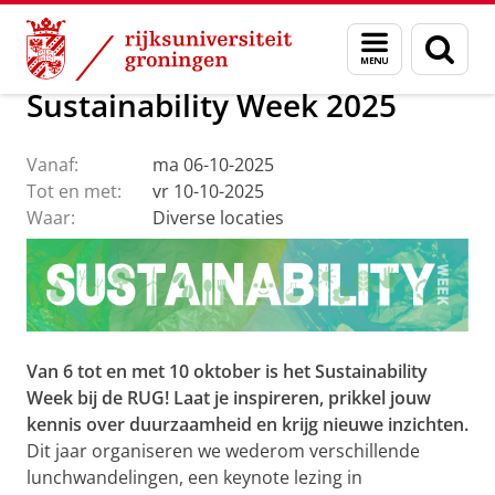
Skip
Skip
Over ons
Profiel
Feiten en cijfers
Duurzaamheid
Menu
Zoek
to
to
en
Content
Navigation
zoeken
Sustainability Week 2025
Vanaf:
ma 06-10-2025
Tot en met:
vr 10-10-2025
Waar:
Diverse locaties
Van 6 tot en met 10 oktober is het Sustainability
Week bij de RUG! Laat je inspireren, prikkel jouw
kennis over duurzaamheid en krijg nieuwe inzichten.
Dit jaar organiseren we wederom verschillende
lunchwandelingen, een keynote lezing in